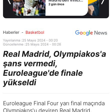
Madrid'den Vinicius
2 gün önce
Junior kararı
Haberler
-
Basketbol
Yayınlanma :
25 Mayıs 2024 - 00:20
Güncellenme :
25 Mayıs 2024 - 00:26
Real Madrid, Olympiakos'a
şans vermedi,
Euroleague'de finale
yükseldi
Euroleague Final Four yarı final maçında
Olympiakos'u deviren Real Madrid,