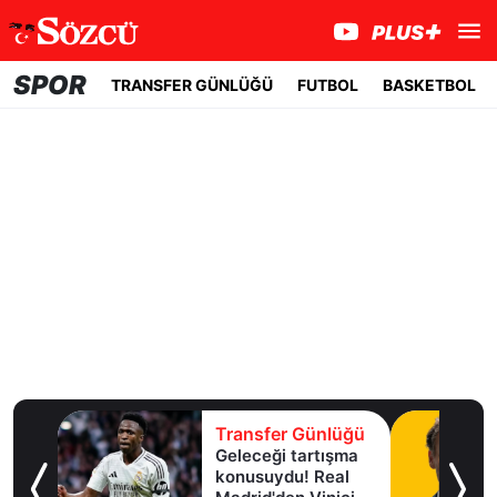
SPOR
TRANSFER GÜNLÜĞÜ
FUTBOL
BASKETBOL
lüğü
Transfer Günlüğü
Geleceği tartışma
aha
konusuydu! Real