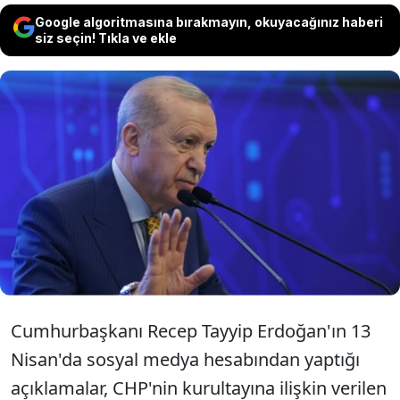
Google algoritmasına bırakmayın, okuyacağınız haberi
siz seçin! Tıkla ve ekle
Cumhurbaşkanı Erdoğan'ın 13 Nisan'da
Özgür Özel'e, "Kılıçdaroğlu'nun tavsiyesine
uy" diyerek verdiği mesaj, "mutlak butlan"
kararının ardından yeniden gündem oldu.
Cumhurbaşkanı Recep Tayyip Erdoğan'ın 13
Nisan'da sosyal medya hesabından yaptığı
açıklamalar, CHP'nin kurultayına ilişkin verilen