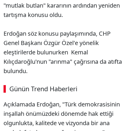
"mutlak butlan" kararının ardından yeniden
tartışma konusu oldu.
Erdoğan söz konusu paylaşımında, CHP
Genel Başkanı Özgür Özel'e yönelik
eleştirilerde bulunurken Kemal
Kılıçdaroğlu'nun "arınma" çağrısına da atıfta
bulundu.
Günün Trend Haberleri
00:02
/ 06:57
Açıklamada Erdoğan, "Türk demokrasisinin
Sesi Aç
inşallah önümüzdeki dönemde hak ettiği
olgunlukta, kalitede ve vizyonda bir ana