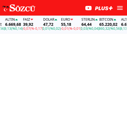
ALTIN
FAİZ
DOLAR
EURO
STERLIN
BITCOIN
ALTIN
6.669,68
39,92
47,72
55,18
64,44
65.220,02
6.669
)
9,13
(%0,14)
-0,07
(%-0,17)
0,01
(%0,02)
-0,01
(%-0,01)
0,03
(%0,04)
360,32
(%0,56)
9,13
(%