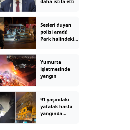
daha istifa etti
Sesleri duyan
polisi aradı!
Park halindeki
araçtan vahşet
çıktı
Yumurta
işletmesinde
yangın
91 yaşındaki
yatalak hasta
yangında
hayatını
kaybetti