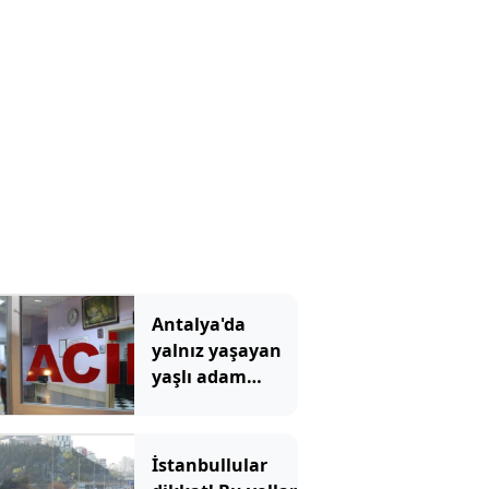
Antalya'da
yalnız yaşayan
yaşlı adam
evinde ölü
bulundu
İstanbullular