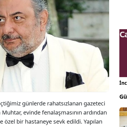
mezliği teşhisiyle hastaneye kaldırılan gazeteci ve
on programcısı Reha Muhtar’ın yoğun bakımdaki
 sürerken, sağlık durumunun ciddiyetini koruduğu
.
İnc
Gü
çtiğimiz günlerde rahatsızlanan gazeteci
a Muhtar, evinde fenalaşmasının ardından
e özel bir hastaneye sevk edildi. Yapılan