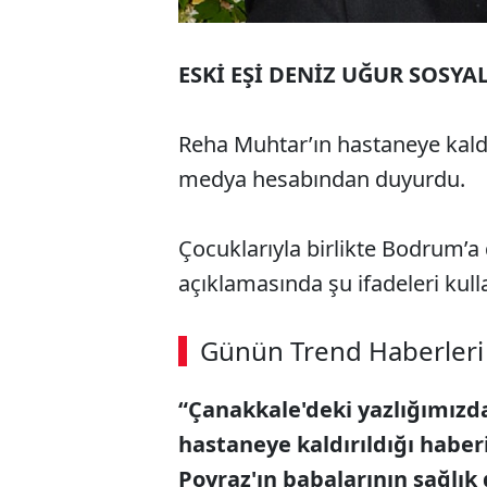
ESKİ EŞİ DENİZ UĞUR SOS
Reha Muhtar’ın hastaneye kaldır
medya hesabından duyurdu.
Çocuklarıyla birlikte Bodrum’a 
açıklamasında şu ifadeleri kull
ABERİ OKU
➜
Günün Trend Haberleri
“Çanakkale'deki yazlığımız
SÖZCÜ SON DAKİKA
hastaneye kaldırıldığı haber
Poyraz'ın babalarının sağlı