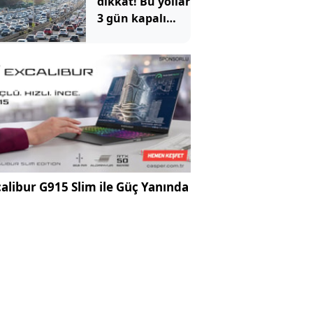
dikkat! Bu yollar
3 gün kapalı
olacak
alibur G915 Slim ile Güç Yanında