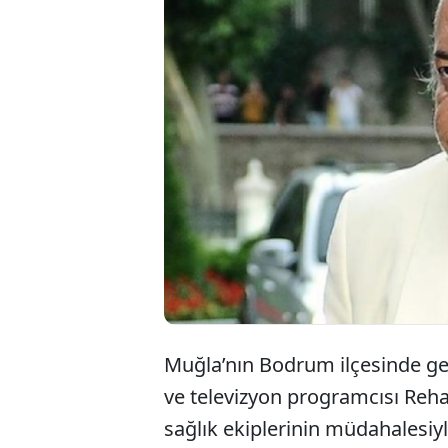
Kalp yet
televizy
tedavisi
öğrenildi
Muğla’nın Bodrum ilçesinde ge
ve televizyon programcısı Reh
sağlık ekiplerinin müdahalesiyl