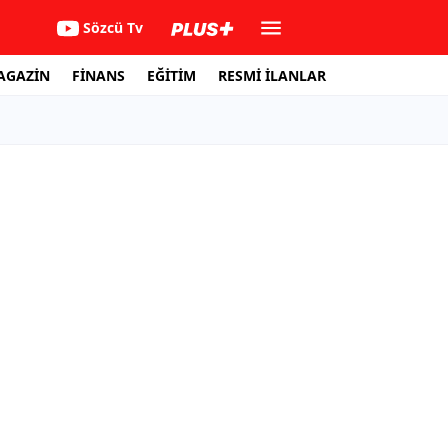
Sözcü Tv
AGAZİN
FİNANS
EĞİTİM
RESMİ İLANLAR