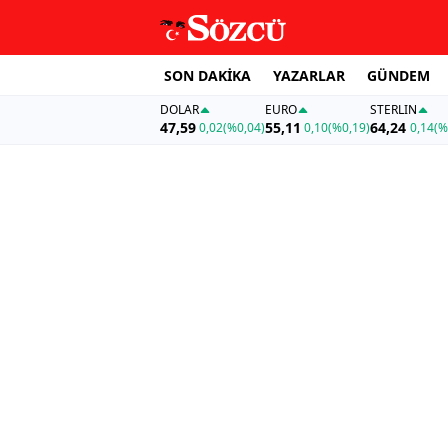
SON DAKİKA
YAZARLAR
GÜNDEM
DOLAR
EURO
STERLIN
47,59
55,11
64,24
0,02
(%0,04)
0,10
(%0,19)
0,14
(%