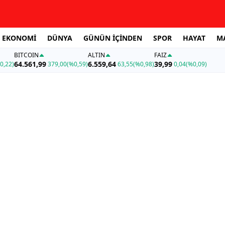
EKONOMİ
DÜNYA
GÜNÜN İÇİNDEN
SPOR
HAYAT
M
BITCOIN
ALTIN
FAİZ
64.561,99
6.559,64
39,99
0,22)
379,00
(%0,59)
63,55
(%0,98)
0,04
(%0,09)