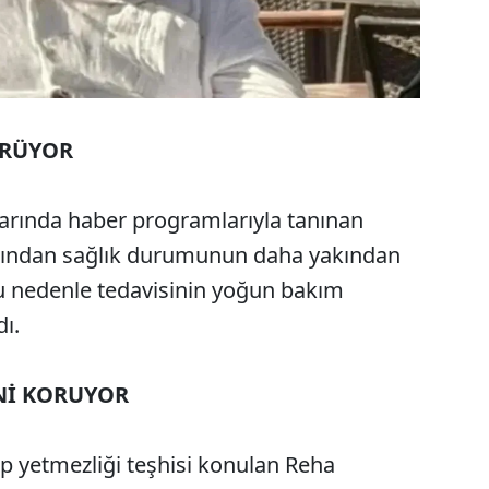
ÜRÜYOR
nlarında haber programlarıyla tanınan
rdından sağlık durumunun daha yakından
 Bu nedenle tedavisinin yoğun bakım
dı.
Nİ KORUYOR
lp yetmezliği teşhisi konulan Reha