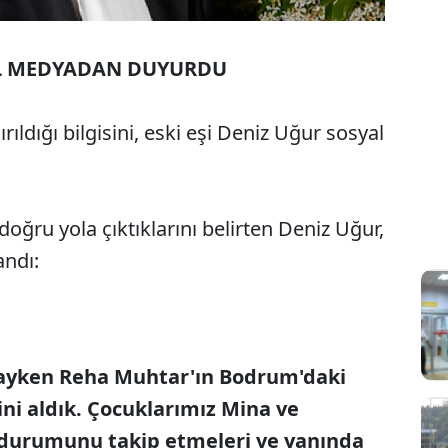
YAL MEDYADAN DUYURDU
ıldığı bilgisini, eski eşi Deniz Uğur sosyal
doğru yola çıktıklarını belirten Deniz Uğur,
andı:
dayken Reha Muhtar'ın Bodrum'daki
ini aldık. Çocuklarımız Mina ve
k durumunu takip etmeleri ve yanında