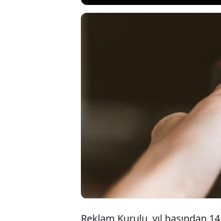
Reklam Kurulu, yıl
aldatıcı reklamlar
milyon lirayı aşan
ayrıca 5G reklamla
alanda erişim enge
Reklam Kurulu, yıl başından 14