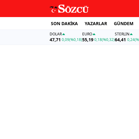
SON DAKİKA
YAZARLAR
GÜNDEM
DOLAR
EURO
STERLIN
47,71
55,19
64,41
0,09
(%0,18)
0,18
(%0,32)
0,24
(%