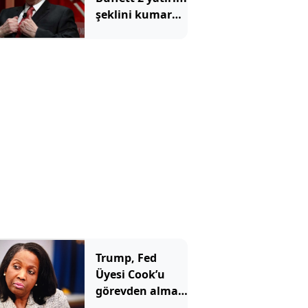
şeklini kumara
benzetti ve tüm
yatırımcılara
aynı mesajı
verdi
Trump, Fed
Üyesi Cook’u
görevden alma
girişimini