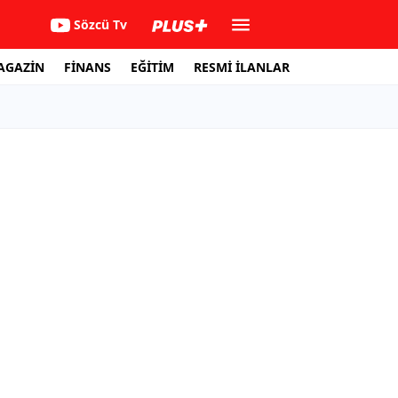
Sözcü Tv
AGAZİN
FİNANS
EĞİTİM
RESMİ İLANLAR