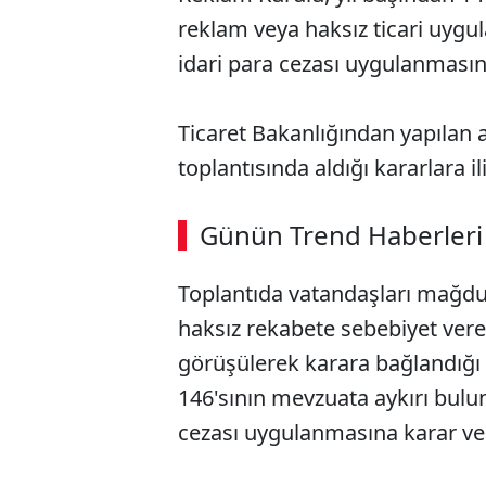
reklam veya haksız ticari uygul
idari para cezası uygulanmasını
Ticaret Bakanlığından yapılan 
toplantısında aldığı kararlara ili
ABERİ OKU
➜
Günün Trend Haberleri
00:02
/ 08:06
Toplantıda vatandaşları mağdur ed
haksız rekabete sebebiyet vere
görüşülerek karara bağlandığı 
146'sının mevzuata aykırı bulun
cezası uygulanmasına karar veril