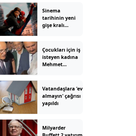
Sinema
tarihinin yeni
gişe kralı
Örümcek Adam
rekoru yıktı
geçti
Çocukları için iş
isteyen kadına
Mehmet
Şimşek'ten
Kürtçe cevap
Vatandaşlara 'ev
almayın' çağrısı
yapıldı
Milyarder
Buffett 2 yatırım