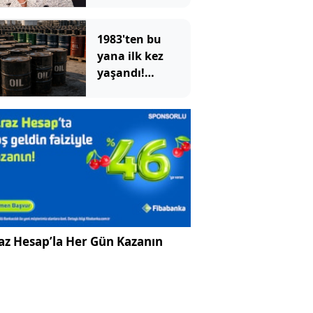
yeniden başlattı
1983'ten bu
yana ilk kez
yaşandı!
ABD'nin devasa
depoları hızla
eriyor
az Hesap’la Her Gün Kazanın