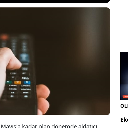
ın ilk aylarından 14 Mayıs’a kadar geçen süreçte
 ve haksız ticari uygulamalar nedeniyle toplam 122
 idari para cezası uygulanmasına karar verdi. Kurul
rından yasa dışı bahis içeriklerine kadar birçok
li ve yaptırım kararı aldı.
OLE
Ek
 Mayıs'a kadar olan dönemde aldatıcı