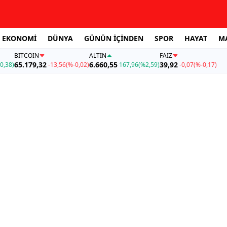
EKONOMİ
DÜNYA
GÜNÜN İÇİNDEN
SPOR
HAYAT
M
BITCOIN
ALTIN
FAİZ
65.179,32
6.660,55
39,92
0,38)
-13,56
(%-0,02)
167,96
(%2,59)
-0,07
(%-0,17)