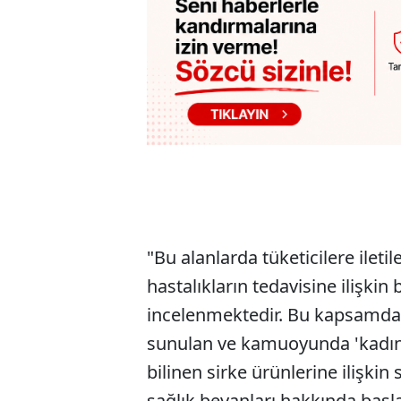
"Bu alanlarda tüketicilere ileti
hastalıkların tedavisine ilişkin 
incelenmektedir. Bu kapsamda, 
sunulan ve kamuoyunda 'kadın si
bilinen sirke ürünlerine ilişkin 
sağlık beyanları hakkında başl