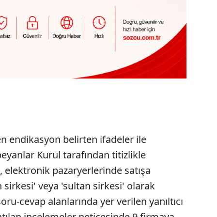
len endikasyon belirten ifadeler ile
beyanlar Kurul tarafından titizlikle
elektronik pazaryerlerinde satışa
rkesi' veya 'sultan sirkesi' olarak
soru-cevap alanlarında yer verilen yanıltıcı
atılan incelemeler neticesinde 9 firmaya