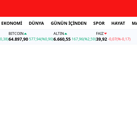
EKONOMİ
DÜNYA
GÜNÜN İÇİNDEN
SPOR
HAYAT
M
BITCOIN
ALTIN
FAİZ
64.897,90
6.660,55
39,92
0,38)
577,94
(%0,90)
167,96
(%2,59)
-0,07
(%-0,17)