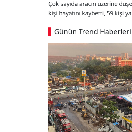
Çok sayıda aracın üzerine düş
kişi hayatını kaybetti, 59 kişi y
ABERİ OKU
➜
Günün Trend Haberleri
00:03
/ 08:15