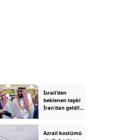
olacak?
İsrail'den
beklenen tepki
İran'dan geldi!
'Mekke
Anlaşması'
Tahran'ı kızdırdı
Azrail kostümü