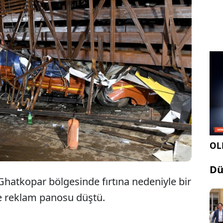
stan'ın Mumbai kentinde reklam panosunun
i sonucunda 8 kişi öldü, 59 kişi de yaralandı.
altında kalanlar için arama kurtarma çalışması
or.
OLE
Dü
hatkopar bölgesinde fırtına nedeniyle bir
ne reklam panosu düştü.