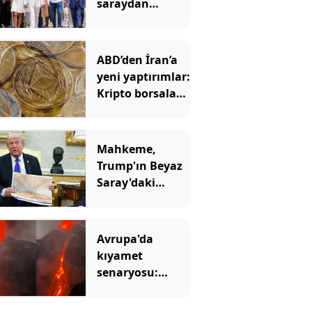
saraydan
ayrıldı: Yeni
başkan ‘Sarayı
müzeye
ABD’den İran’a
çevireceğim’
yeni yaptırımlar:
demişti
Kripto borsaları
hedefte
Mahkeme,
Trump'ın Beyaz
Saray'daki
inşaatına 'dur'
dedi
Avrupa'da
kıyamet
senaryosu:
Binlerce yıllık
korku gerçek mi