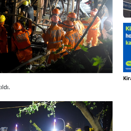
Kir
ıldı.