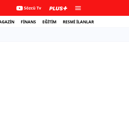
Sözcü Tv
AGAZİN
FİNANS
EĞİTİM
RESMİ İLANLAR