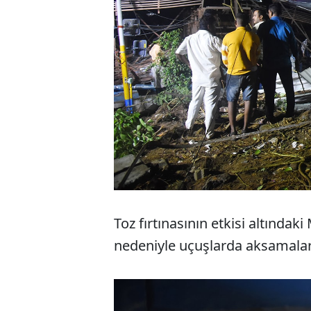
Toz fırtınasının etkisi altınd
nedeniyle uçuşlarda aksamalar 