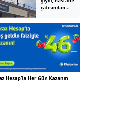
giydi, hastane
çatısından
hastalara
göründü:
Mahkemede
ilginç savunma
az Hesap’la Her Gün Kazanın