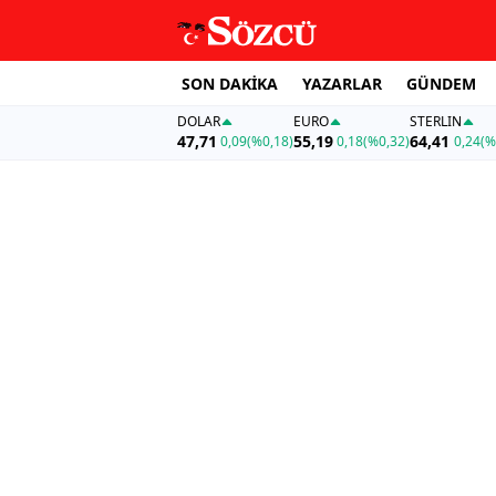
SON DAKİKA
YAZARLAR
GÜNDEM
DOLAR
EURO
STERLIN
47,71
55,19
64,41
0,09
(%0,18)
0,18
(%0,32)
0,24
(%