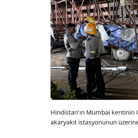
Hindi
düşmes
Enkaz 
yapılıy
Hindistan'ın Mumbai kentinin G
akaryakıt istasyonunun üzeri