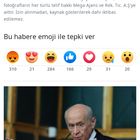
fotoğrafların her türlü telif hakkı Mega Ajans ve Rek. Tic. A.Ş'ye
aittir. İzin alınmadan, kaynak gösterilerek dahi iktibas
edilemez.
Bu habere emoji ile tepki ver