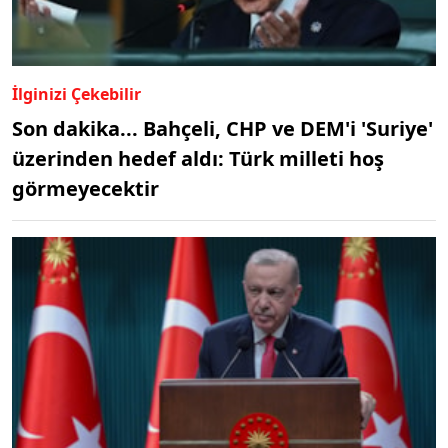
İlginizi Çekebilir
Son dakika... Bahçeli, CHP ve DEM'i 'Suriye'
üzerinden hedef aldı: Türk milleti hoş
görmeyecektir