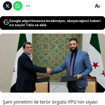
Google algoritmasına bırakmayın, okuyacağınız haberi
siz seçin! Tıkla ve ekle
Son dakika haberi... Suriye'deki geçici
yönetimi, Suriye Demokratik Güçleri'nin
(SDG) ordu ve devlet kurumlarıyla
entegrasyonu konusunda anlaşmaya
varıldığını duyurdu.
Şam yönetimi ile terör örgütü YPG'nin siyasi