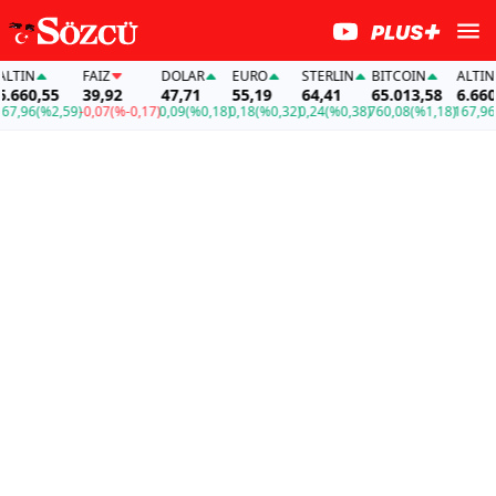
N
FAİZ
DOLAR
EURO
STERLIN
BITCOIN
ALTIN
60,55
39,92
47,71
55,19
64,41
65.013,58
6.660,55
96
(%2,59)
-0,07
(%-0,17)
0,09
(%0,18)
0,18
(%0,32)
0,24
(%0,38)
760,08
(%1,18)
167,96
(%2,