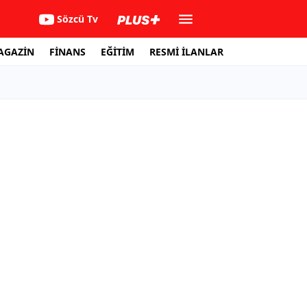
Sözcü Tv
AGAZİN
FİNANS
EĞİTİM
RESMİ İLANLAR