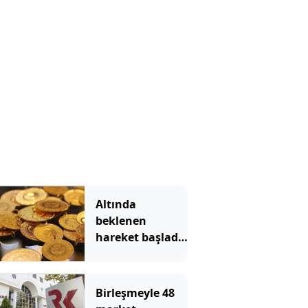
Altında
beklenen
hareket başladı!
Gram altın hızla
yükseliyor
Birleşmeyle 48