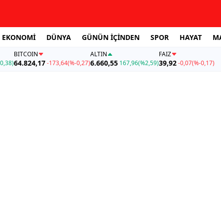
EKONOMİ
DÜNYA
GÜNÜN İÇİNDEN
SPOR
HAYAT
M
BITCOIN
ALTIN
FAİZ
64.824,17
6.660,55
39,92
0,38)
-173,64
(%-0,27)
167,96
(%2,59)
-0,07
(%-0,17)