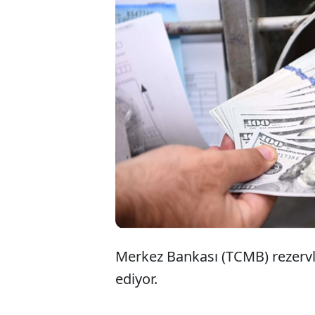
Yü
ye
re
Merkez Bankası (TCMB) rezervle
ediyor.