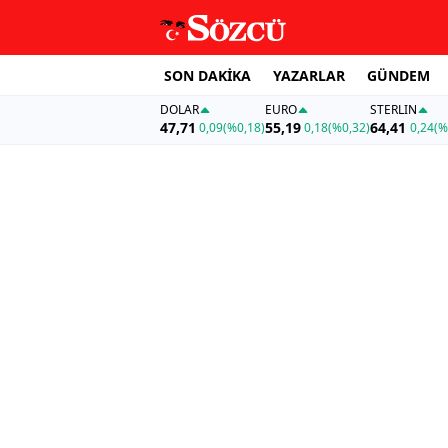
SON DAKİKA
YAZARLAR
GÜNDEM
DOLAR
EURO
STERLIN
47,71
55,19
64,41
0,09
(%0,18)
0,18
(%0,32)
0,24
(%