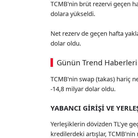
TCMB'nin brüt rezervi geçen haf
dolara yükseldi.
Net rezerv de geçen hafta yaklaş
dolar oldu.
Günün Trend Haberleri
TCMB'nin swap (takas) hariç net 
-14,8 milyar dolar oldu.
YABANCI GİRİŞİ VE YERLEŞ
Yerleşiklerin dövizden TL'ye geç
kredilerdeki artışlar, TCMB'nin r