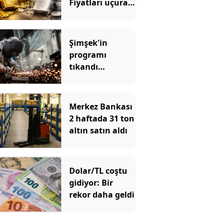
Fiyatları uçuran
5 kritik gelişme
Şimşek'in
programı
tıkandı
değiştirin
Merkez Bankası
2 haftada 31 ton
altın satın aldı
Dolar/TL coştu
gidiyor: Bir
rekor daha geldi