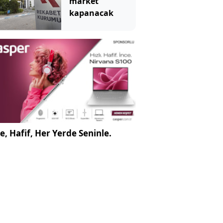
market
kapanacak
e, Hafif, Her Yerde Seninle.