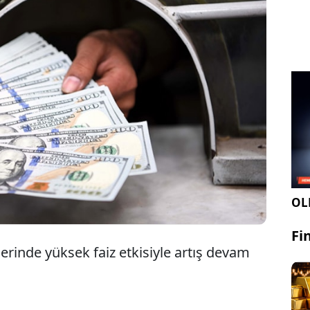
ksek faiz etkisiyle yabancı sıcak para girişi,
rleşiklerin dövizden TL'ye geçişi ve TCMB
zervlerinde artış geçen hafta da devam etti.
OLE
Fi
rinde yüksek faiz etkisiyle artış devam