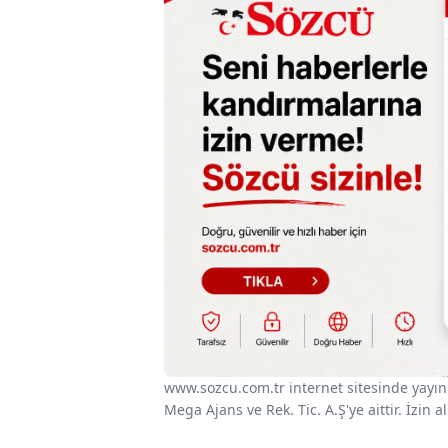
www.sozcu.com.tr internet sitesinde yayınla
Mega Ajans ve Rek. Tic. A.Ş'ye aittir. İzin