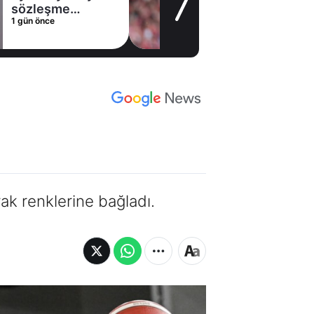
alternatifini
1 gün önce
Arsenal'de buldu
ak renklerine bağladı.