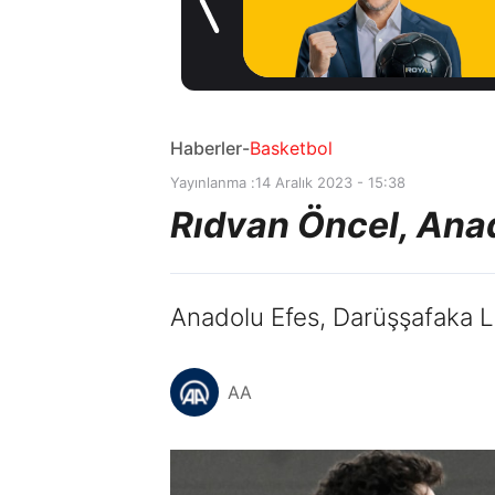
1 gün önce
Haberler
-
Basketbol
Yayınlanma :
14 Aralık 2023 - 15:38
Rıdvan Öncel, Anad
Anadolu Efes, Darüşşafaka Las
AA