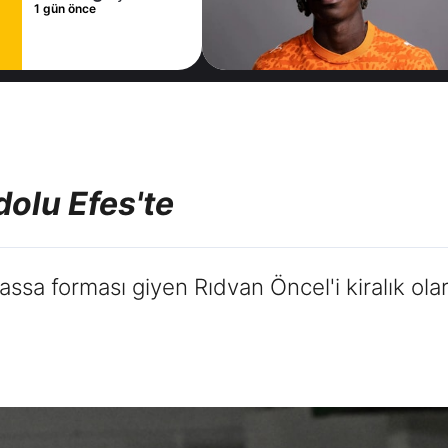
sözleşme
1 gün önce
imzaladı
olu Efes'te
sa forması giyen Rıdvan Öncel'i kiralık olar