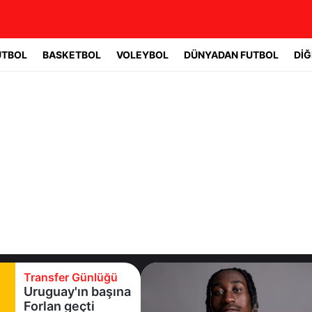
UTBOL
BASKETBOL
VOLEYBOL
DÜNYADAN FUTBOL
DİĞ
Transfer Günlüğü
Real Madrid yıldız
oyuncuyla 7 yıllık