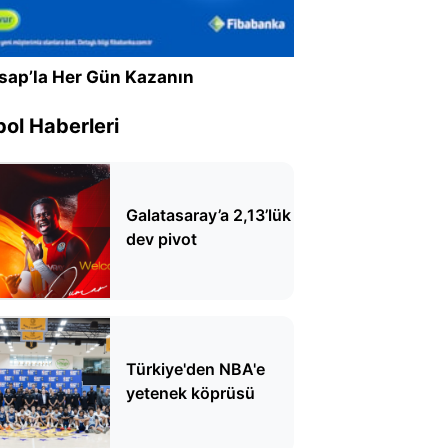
sap’la Her Gün Kazanın
ol Haberleri
Galatasaray’a 2,13’lük
dev pivot
Türkiye'den NBA'e
yetenek köprüsü