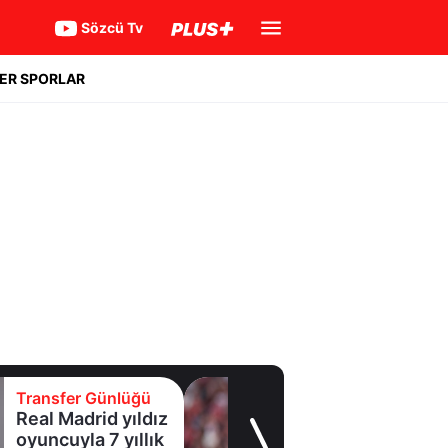
Sözcü Tv
ER SPORLAR
Transfer Günlüğü
Galatasaray
Leao'nun