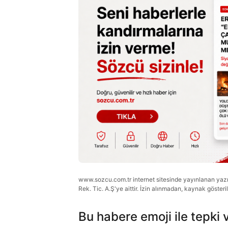
www.sozcu.com.tr internet sitesinde yayınlanan yazı, 
Rek. Tic. A.Ş'ye aittir. İzin alınmadan, kaynak gösteri
Bu habere emoji ile tepki 