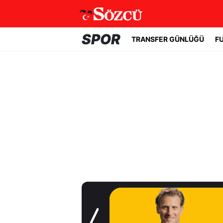
SPOR
TRANSFER GÜNLÜĞÜ
F
Transfer Günlüğü
Uruguay'ın başına
Forlan geçti