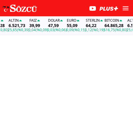
ALTIN
FAİZ
DOLAR
EURO
STERLIN
BITCOIN
ALTIN
6.521,73
39,99
47,59
55,09
64,22
64.865,28
6.521
0)
25,65
(%0,39)
0,04
(%0,09)
0,03
(%0,06)
0,09
(%0,15)
0,12
(%0,19)
516,75
(%0,80)
25,65
(