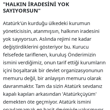
"HALKIN İRADESİNİ YOK
SÖZCÜ SON DAKİKA
SAYIYORSUN"
Atatürk'ün kurduğu ülkedeki kurumun
yöneticisisin, atanmışsın, halkının iradesini
yok sayıyorsun. Aslında rejimi ne kadar
değiştirdiklerini gösteriyor bu. Kurucu
felsefede tariflenen, kuruluş Önderimizin
ismini verdiğimiz, onun tarif ettiği kurumların
içini boşaltarak bir devlet organizasyonunun
memuru değil, bir anlayışın memuru olarak
davranmaktır. Tam da sizin Atatürk sevdanız
kapalı kapıları arkasından 'Atatürkçüyüm'
demekten öte geçmiyor. Atatürk ismini
onaylamamak en basit deyimiyle yakışmıyor