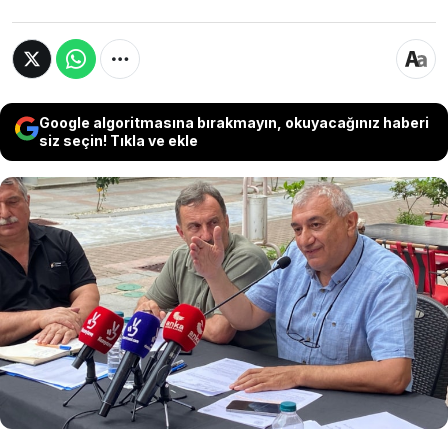
Google algoritmasına bırakmayın, okuyacağınız haberi
siz seçin! Tıkla ve ekle
Fındıklı Millet bahçesinin ismini ''Atatürk
Parkı'' olarak değiştiren Fındıklı Belediye
Başkanı Ercüment Şahin Çervatoğlu,
değişikliği onaylamayan ilçe kaymakamına
tepki gösterdi.