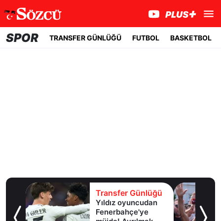
SPOR
TRANSFER GÜNLÜĞÜ
FUTBOL
BASKETBOL
lüğü
Transfer Günlüğü
girdi,
Yıldız oyuncudan
ir
Fenerbahçe'ye