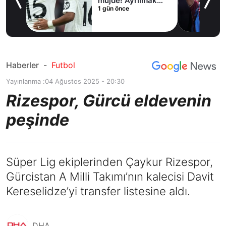
irdi
müjde! Ayrılmak
1 gün önce
istiyor
Haberler
-
Futbol
Yayınlanma :
04 Ağustos 2025 - 20:30
Rizespor, Gürcü eldevenin
peşinde
Süper Lig ekiplerinden Çaykur Rizespor,
Gürcistan A Milli Takımı’nın kalecisi Davit
Kereselidze’yi transfer listesine aldı.
DHA