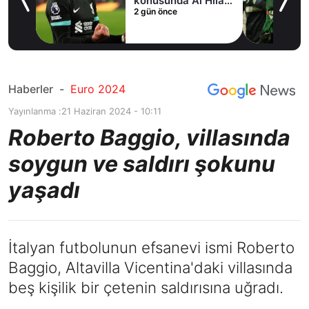
fer
konusunda Al Hilal
2 gün önce
ile anlaştı! Adım
adım Nunez
Haberler
-
Euro 2024
Yayınlanma :
21 Haziran 2024 - 10:11
Roberto Baggio, villasında
soygun ve saldırı şokunu
yaşadı
İtalyan futbolunun efsanevi ismi Roberto
Baggio, Altavilla Vicentina'daki villasında
beş kişilik bir çetenin saldırısına uğradı.