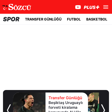
SPOR
TRANSFER GÜNLÜĞÜ
FUTBOL
BASKETBOL
lüğü
Transfer Günlüğü
e
Beşiktaş Uruguaylı
forveti kiralama