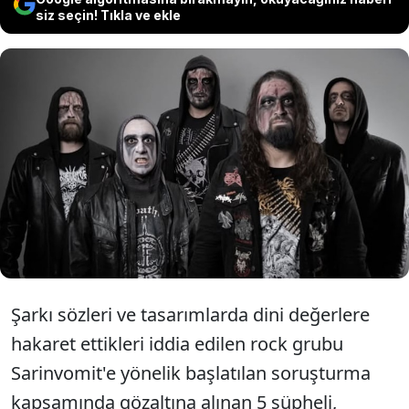
siz seçin! Tıkla ve ekle
Dini değerlere hakaret ettiği iddia
edilen rock grubu Sarinvomit'in
üyeleri tutuklandı
Şarkı sözleri ve tasarımlarda dini değerlere
hakaret ettikleri iddia edilen rock grubu
Sarinvomit'e yönelik başlatılan soruşturma
kapsamında gözaltına alınan 5 şüpheli,