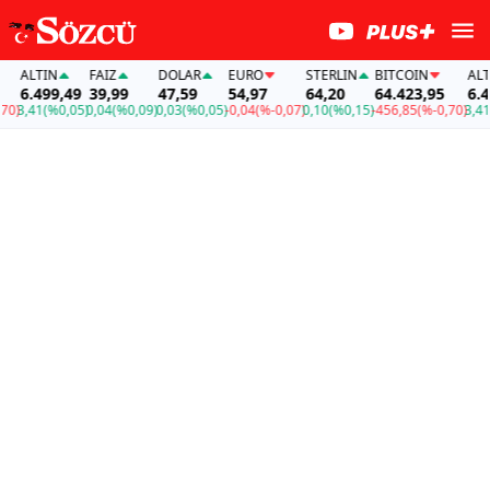
ALTIN
FAİZ
DOLAR
EURO
STERLIN
BITCOIN
ALTIN
6.499,49
39,99
47,59
54,97
64,20
64.423,95
6.499
)
3,41
(%0,05)
0,04
(%0,09)
0,03
(%0,05)
-0,04
(%-0,07)
0,10
(%0,15)
-456,85
(%-0,70)
3,41
(%