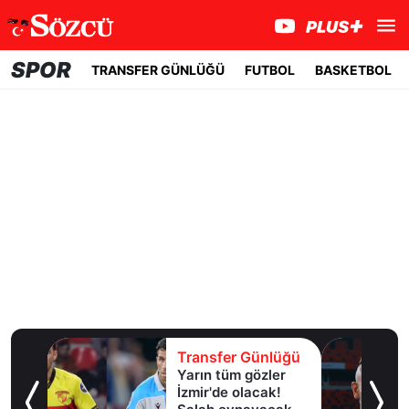
SPOR
TRANSFER GÜNLÜĞÜ
FUTBOL
BASKETBOL
lüğü
Transfer Günlüğü
Yarın tüm gözler
esi!
İzmir'de olacak!