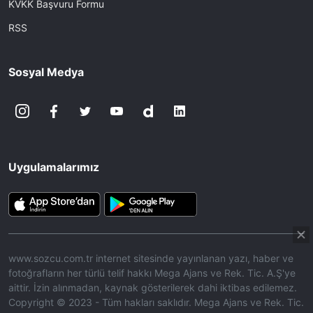
KVKK Başvuru Formu
RSS
Sosyal Medya
Uygulamalarımız
www.sozcu.com.tr internet sitesinde yayınlanan yazı, haber ve
fotoğrafların her türlü telif hakkı Mega Ajans ve Rek. Tic. A.Ş'ye
aittir. İzin alınmadan, kaynak gösterilerek dahi iktibas edilemez.
Copyright © 2023 - Tüm hakları saklıdır. Mega Ajans ve Rek. Tic.