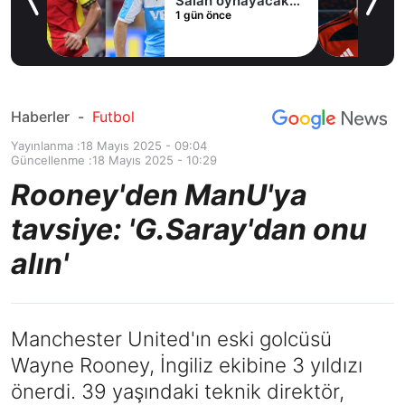
Salah oynayacak
1 gün önce
an
mı?
Haberler
-
Futbol
Yayınlanma :
18 Mayıs 2025 - 09:04
Güncellenme :
18 Mayıs 2025 - 10:29
Rooney'den ManU'ya
tavsiye: 'G.Saray'dan onu
alın'
Manchester United'ın eski golcüsü
Wayne Rooney, İngiliz ekibine 3 yıldızı
önerdi. 39 yaşındaki teknik direktör,