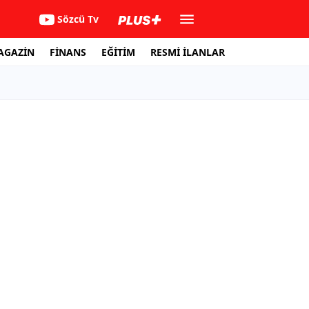
Sözcü Tv
AGAZİN
FİNANS
EĞİTİM
RESMİ İLANLAR