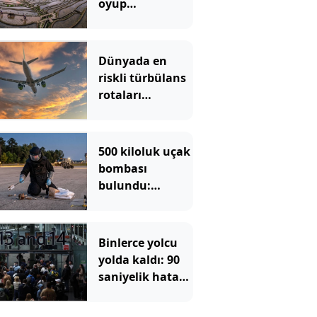
oyup
gökyüzünü yere
indirdiler
Dünyada en
riskli türbülans
rotaları
açıklandı
500 kiloluk uçak
bombası
bulundu:
Bölgede
tahliyeler
başladı
Binlerce yolcu
yolda kaldı: 90
saniyelik hata
tüm sistemi
çökertti