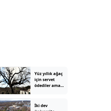
Yüz yıllık ağaç
için servet
ödediler ama
asıl gerçeği
öğrenince dona
kaldılar
İki dev