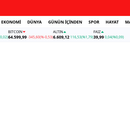
EKONOMİ
DÜNYA
GÜNÜN İÇİNDEN
SPOR
HAYAT
M
BITCOIN
ALTIN
FAİZ
64.599,99
6.609,12
39,99
0,02)
-345,60
(%-0,53)
116,53
(%1,79)
0,04
(%0,09)