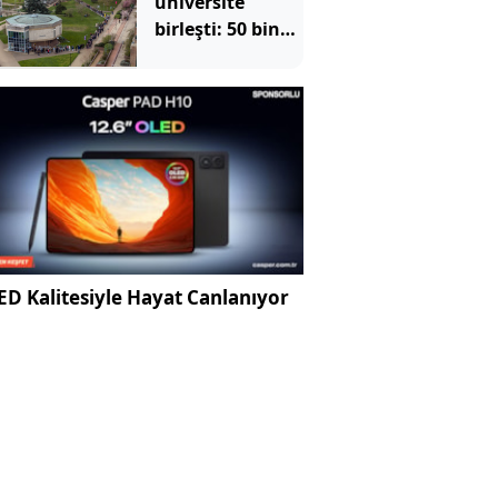
üniversite
birleşti: 50 bin
öğrencinin
kaderi değişti
D Kalitesiyle Hayat Canlanıyor