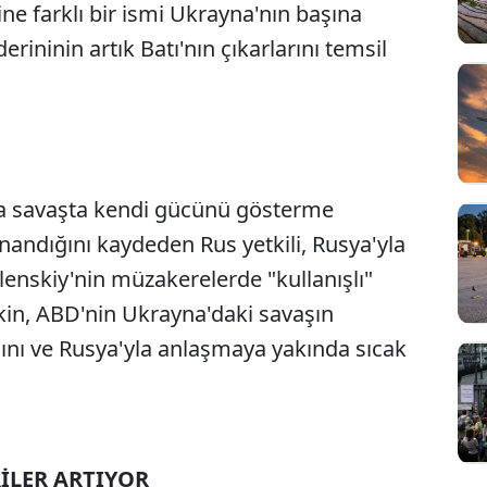
ine farklı bir ismi Ukrayna'nın başına
erininin artık Batı'nın çıkarlarını temsil
yla savaşta kendi gücünü gösterme
Sesi Aç
 inandığını kaydeden Rus yetkili, Rusya'yla
enskiy'nin müzakerelerde "kullanışlı"
şkin, ABD'nin Ukrayna'daki savaşın
nı ve Rusya'yla anlaşmaya yakında sıcak
RİLER ARTIYOR