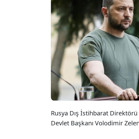
Orta 
günd
istih
Rusya Dış İstihbarat Direktörü 
Devlet Başkanı Volodimir Zel