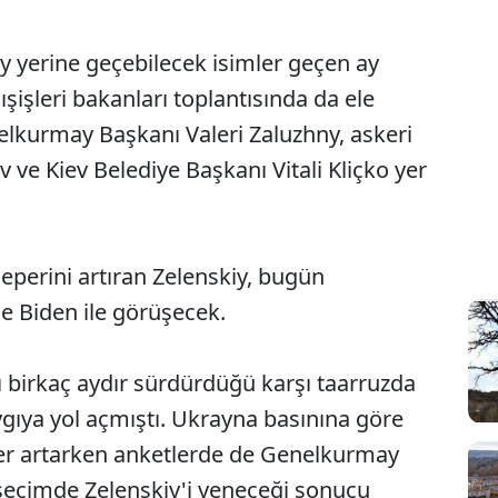
iy yerine geçebilecek isimler geçen ay
işleri bakanları toplantısında da ele
nelkurmay Başkanı Valeri Zaluzhny, askeri
ov ve Kiev Belediye Başkanı Vitali Kliçko yer
eperini artıran Zelenskiy, bugün
 Biden ile görüşecek.
ı birkaç aydır sürdürdüğü karşı taarruzda
ygıya yol açmıştı. Ukrayna basınına göre
riler artarken anketlerde de Genelkurmay
 seçimde Zelenskiy'i yeneceği sonucu