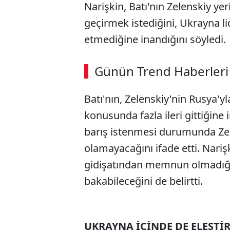
Narişkin, Batı'nın Zelenskiy yer
geçirmek istediğini, Ukrayna lid
etmediğine inandığını söyledi.
ABERİ OKU
➜
Günün Trend Haberleri
00:03
/ 02:14
Batı'nın, Zelenskiy'nin Rusya'
konusunda fazla ileri gittiğine
barış istenmesi durumunda Zel
olamayacağını ifade etti. Nari
gidişatından memnun olmadığı
bakabileceğini de belirtti.
UKRAYNA İÇİNDE DE ELEŞTİ