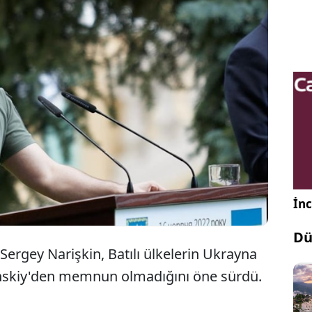
Doğu'daki savaş Ukrayna'daki çatışmaların dünya
eminde arka plana düşmesine yol açarken Rus
barat şefinden dikkat çeken bir iddia geldi.
İnc
Dü
Sergey Narişkin, Batılı ülkelerin Ukrayna
enskiy'den memnun olmadığını öne sürdü.