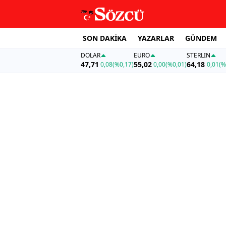
SON DAKİKA
YAZARLAR
GÜNDEM
DOLAR
EURO
STERLIN
47,71
55,02
64,18
0,08
(%0,17)
0,00
(%0,01)
0,01
(%