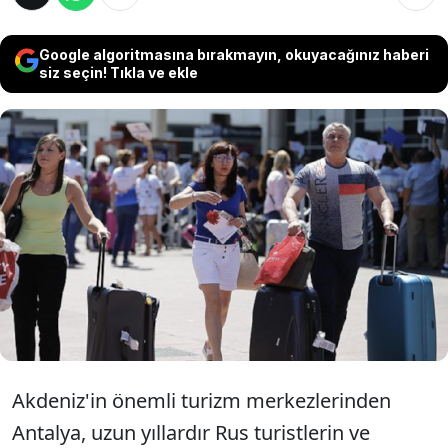
Google algoritmasına bırakmayın, okuyacağınız haberi
siz seçin! Tıkla ve ekle
Rusya-Ukrayna savaşı sonrası Türkiye'ye
yerleşen Rusların adresi değişiyor. Uzun yıllar
Antalya'yı tercih eden yabancılar, daha uygun
yaşam koşulları sunan yeni bir Akdeniz
kentine yöneliyor.
Akdeniz'in önemli turizm merkezlerinden
Antalya, uzun yıllardır Rus turistlerin ve