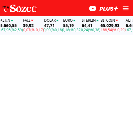
TIN
FAİZ
DOLAR
EURO
STERLIN
BITCOIN
ALTIN
660,55
39,92
47,71
55,19
64,41
65.029,93
6.660
,96
(%2,59)
-0,07
(%-0,17)
0,09
(%0,18)
0,18
(%0,32)
0,24
(%0,38)
-188,54
(%-0,29)
167,96
(