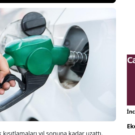
in ihracatına yönelik kısıtlamalar 31 Aralık'a kadar
kümetten yapılan açıklamada, yabancı hükümetlerle
şmalar kapsamında yapılan benzin ihracatının
dan muaf tutulduğu vurgulandı.
İnc
Ek
 kısıtlamaları yıl sonuna kadar uzattı.