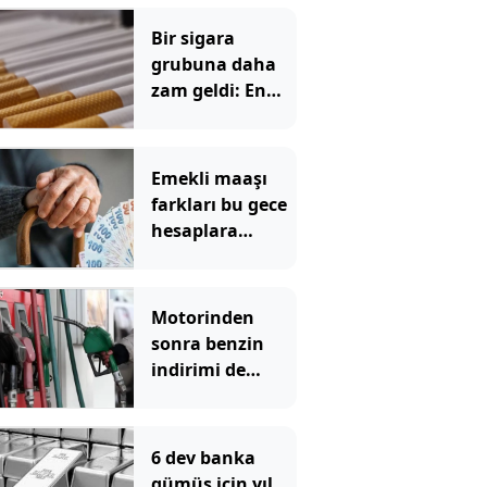
Bir sigara
grubuna daha
zam geldi: En
yüksek fiyat 130
TL oldu
Emekli maaşı
farkları bu gece
hesaplara
yatıyor
Motorinden
sonra benzin
indirimi de
pompadan önce
uçtu
6 dev banka
gümüş için yıl