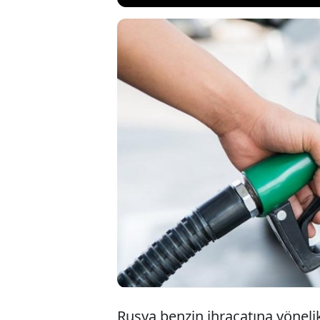
Rusya'da benz
uzatıldı. Hü
yapılan anla
kısıtlamalar
Rusya benzin ihracatına yönelik