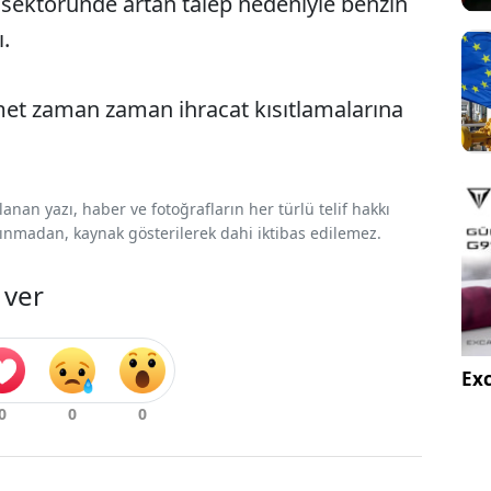
m sektöründe artan talep nedeniyle benzin
ı.
kümet zaman zaman ihracat kısıtlamalarına
nan yazı, haber ve fotoğrafların her türlü telif hakkı
 alınmadan, kaynak gösterilerek dahi iktibas edilemez.
 ver
Exc