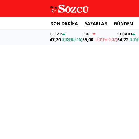
SON DAKİKA
YAZARLAR
GÜNDEM
DOLAR
EURO
STERLIN
47,70
55,00
64,22
0,08
(%0,16)
-0,01
(%-0,02)
0,05
(