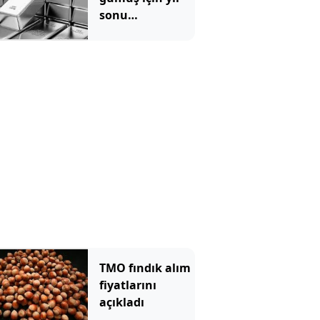
sonu
beklentilerini
açıkladı
TMO fındık alım
fiyatlarını
açıkladı