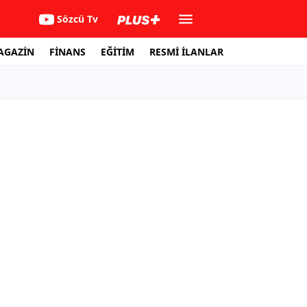
Sözcü Tv
AGAZİN
FİNANS
EĞİTİM
RESMİ İLANLAR