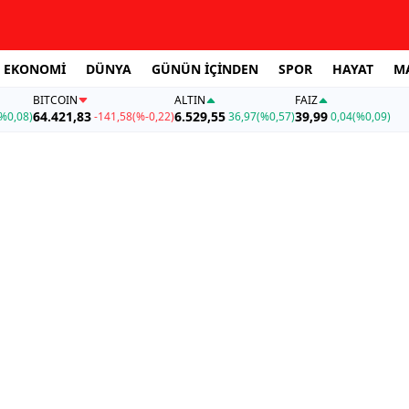
EKONOMİ
DÜNYA
GÜNÜN İÇİNDEN
SPOR
HAYAT
M
BITCOIN
ALTIN
FAİZ
64.421,83
6.529,55
39,99
%0,08)
-141,58
(%-0,22)
36,97
(%0,57)
0,04
(%0,09)