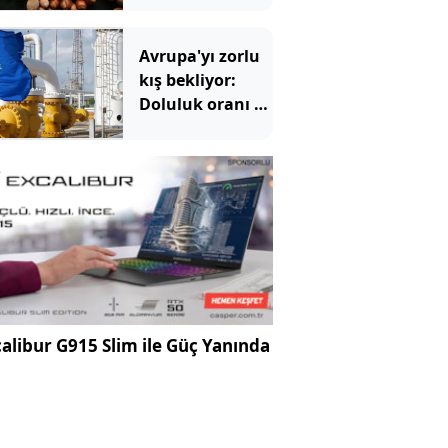
Avrupa'yı zorlu
kış bekliyor:
Doluluk oranı 15
yılın en
düşüğünde
alibur G915 Slim ile Güç Yanında