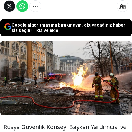
Google algoritmasına bırakmayın, okuyacağınız haberi
siz seçin! Tıkla ve ekle
Rusya, Kiev’e yönelik büyük saldırı öncesi şehri
terk etmeyen AB diplomatlarını açıkça tehdit
etti. Tehditleri reddeden AB, Kiev’deki varlığını
sürdüreceğini açıklarken; ABD ve Rusya dışişleri
bakanları telefonda Ukrayna ve İran’daki son
durumu görüştü.
Rusya Güvenlik Konseyi Başkan Yardımcısı ve