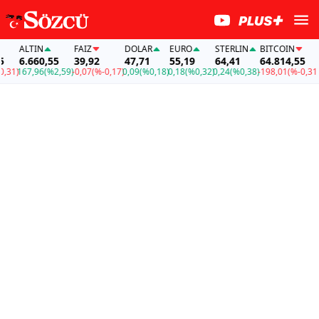
ALTIN
FAİZ
DOLAR
EURO
STERLIN
BITCOIN
AL
6.660,55
39,92
47,71
55,19
64,41
64.814,55
6.
1)
167,96
(%2,59)
-0,07
(%-0,17)
0,09
(%0,18)
0,18
(%0,32)
0,24
(%0,38)
-198,01
(%-0,31)
16