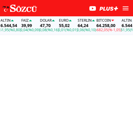
TIN
FAİZ
DOLAR
EURO
STERLIN
BITCOIN
ALTIN
544,54
39,99
47,70
55,02
64,24
64.258,00
6.544,54
95
(%0,80)
0,04
(%0,09)
0,08
(%0,16)
0,01
(%0,01)
0,06
(%0,10)
-682,05
(%-1,05)
51,95
(%0,8