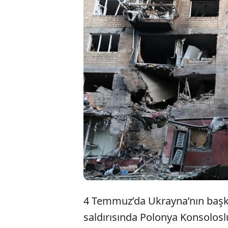
Rusya’nın Kiev’e
hedef oldu. Polo
olduğunu açıkla
ihtiyacı olduğunu
en az 20 kişi yar
4 Temmuz’da Ukrayna’nın başke
saldırısında Polonya Konsolos