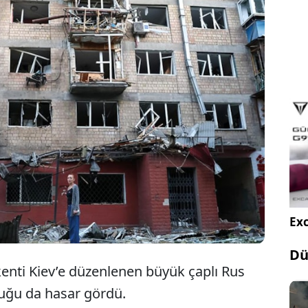
 düzenlediği son saldırıda Polonya Konsolosluğu da
nya Dışişleri Bakanı, tüm personelin güvende
dı ancak Ukrayna'nın acil hava savunma desteğine
 vurguladı. Aynı gün 539 İHA ve 11 füze fırlatıldı,
alandı.
Exc
Dü
nti Kiev’e düzenlenen büyük çaplı Rus
luğu da hasar gördü.