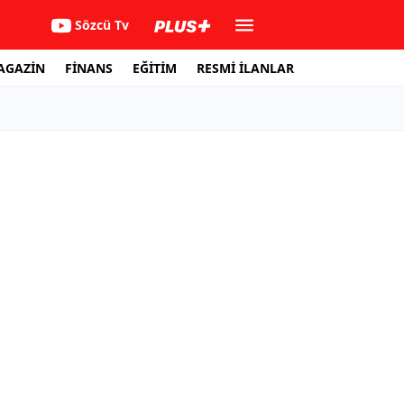
Sözcü Tv
AGAZİN
FİNANS
EĞİTİM
RESMİ İLANLAR