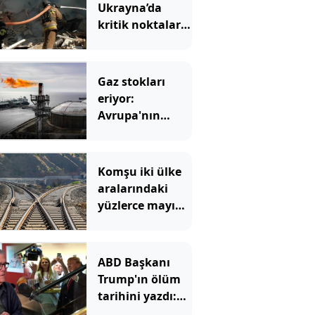
Ukrayna’da
kritik noktaları
hedef aldı: Peş
peşe vurdu
Gaz stokları
eriyor:
Avrupa'nın
korktuğu başına
geliyor
Komşu iki ülke
aralarındaki
yüzlerce mayına
rağmen
birbirine
bağlanacak
ABD Başkanı
Trump'ın ölüm
tarihini yazdı:
Merdivenden