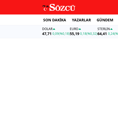
SON DAKİKA
YAZARLAR
GÜNDEM
DOLAR
EURO
STERLIN
47,71
55,19
64,41
0,09
(%0,18)
0,18
(%0,32)
0,24
(%