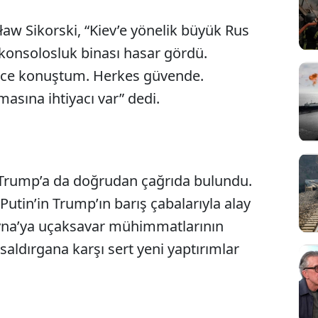
ław Sikorski, “Kiev’e yönelik büyük Rus
 konsolosluk binası hasar gördü.
önce konuştum. Herkes güvende.
asına ihtiyacı var” dedi.
 Trump’a da doğrudan çağrıda bulundu.
Sesi Aç
utin’in Trump’ın barış çabalarıyla alay
ayna’ya uçaksavar mühimmatlarının
saldırgana karşı sert yeni yaptırımlar