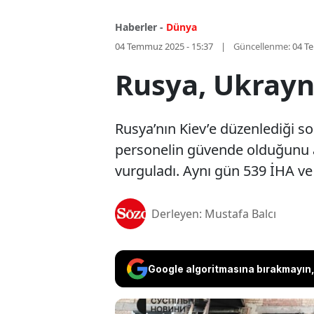
Haberler -
Dünya
04 Temmuz 2025 - 15:37
Güncellenme:
04 T
Rusya, Ukrayn
Rusya’nın Kiev’e düzenlediği s
personelin güvende olduğunu a
vurguladı. Aynı gün 539 İHA ve 11
Derleyen: Mustafa Balcı
Google algoritmasına bırakmayın, 