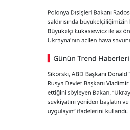
Polonya Dışişleri Bakanı Rados
saldırısında büyükelçiliğimizin
Büyükelçi Łukasiewicz ile az 
Ukrayna'nın acilen hava savunm
ABERİ OKU
➜
Günün Trend Haberleri
00:02
/ 08:06
Sikorski, ABD Başkanı Donald
Rusya Devlet Başkanı Vladimir P
ettiğini söyleyen Bakan, “Ukr
sevkiyatını yeniden başlatın ve 
uygulayın” ifadelerini kullandı.