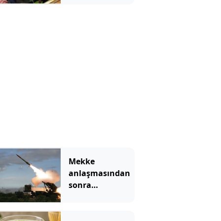
inerken büyük
bir felç geçiriyor
Mekke
anlaşmasından
sonra
Yunanistan'dan
Patriot hamlesi