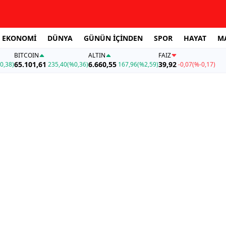
EKONOMİ
DÜNYA
GÜNÜN İÇİNDEN
SPOR
HAYAT
M
BITCOIN
ALTIN
FAİZ
65.101,61
6.660,55
39,92
0,38)
235,40
(%0,36)
167,96
(%2,59)
-0,07
(%-0,17)