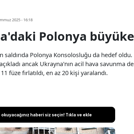
emmuz 2025 - 16:18
a'daki Polonya büyükel
on saldırıda Polonya Konsolosluğu da hedef oldu. 
çıkladı ancak Ukrayna'nın acil hava savunma des
 füze fırlatıldı, en az 20 kişi yaralandı.
okuyacağınız haberi siz seçin! Tıkla ve ekle