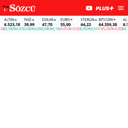
ALTIN
FAİZ
DOLAR
EURO
STERLIN
BITCOIN
ALTI
6.523,18
39,99
47,70
55,00
64,22
64.359,38
6.52
30,59
(%0,47)
0,04
(%0,09)
0,08
(%0,16)
-0,01
(%-0,02)
0,05
(%0,07)
-195,25
(%-0,30)
30,59