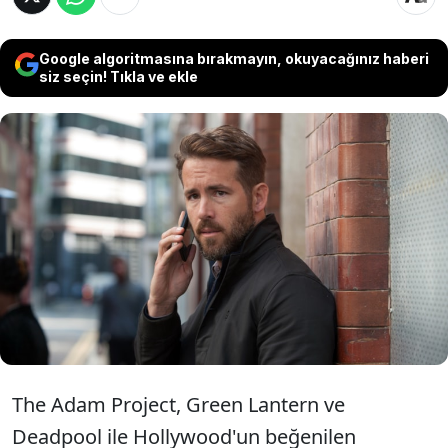
Google algoritmasına bırakmayın, okuyacağınız haberi
siz seçin! Tıkla ve ekle
Ünlü oyuncu Ryan Reynolds, Deadpool
serisinin son filmi için çekimlere devam
ederken yaptığı paylaşımla hayranlarını
heyecanlandırdı.
The Adam Project, Green Lantern ve
Deadpool ile Hollywood'un beğenilen