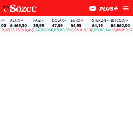
ALTIN
FAİZ
DOLAR
EURO
STERLIN
BITCOIN
ALT
6.469,30
39,99
47,59
54,95
64,19
64.662,00
6.4
2)
-26,78
(%-0,41)
0,04
(%0,09)
0,03
(%0,06)
-0,06
(%-0,10)
0,09
(%0,14)
-12,68
(%-0,02)
-26,