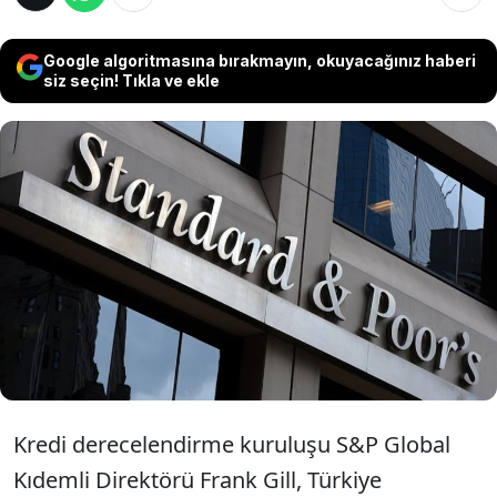
Google algoritmasına bırakmayın, okuyacağınız haberi
siz seçin! Tıkla ve ekle
Uluslararası kredi derecelendirme kuruluşu
S&P Global Kıdemli Direktörü Frank Gill,
Türkiye'de tek haneli enflasyonun 3 yıl uzakta
olduğunu söyledi. Ayrıca Gill sıcak paranın
2025'te Türkiye'yi terk edebileceğini belirtti.
Kredi derecelendirme kuruluşu S&P Global
Kıdemli Direktörü Frank Gill, Türkiye