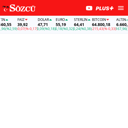
FAİZ
DOLAR
EURO
STERLIN
BITCOIN
ALTIN
5
39,92
47,71
55,19
64,41
64.800,18
6.660,55
,59)
-0,07
(%-0,17)
0,09
(%0,18)
0,18
(%0,32)
0,24
(%0,38)
-215,43
(%-0,33)
167,96
(%2,59)