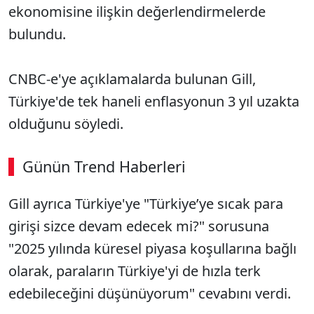
ekonomisine ilişkin değerlendirmelerde
bulundu.
CNBC-e'ye açıklamalarda bulunan Gill,
Türkiye'de tek haneli enflasyonun 3 yıl uzakta
olduğunu söyledi.
Günün Trend Haberleri
00:04
/ 08:06
Gill ayrıca Türkiye'ye "Türkiye’ye sıcak para
Sesi Aç
girişi sizce devam edecek mi?" sorusuna
"2025 yılında küresel piyasa koşullarına bağlı
olarak, paraların Türkiye'yi de hızla terk
edebileceğini düşünüyorum" cevabını verdi.