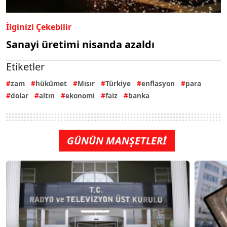
İlginizi Çekebilir
Sanayi üretimi nisanda azaldı
Etiketler
zam
hükümet
Mısır
Türkiye
enflasyon
para
dolar
altın
ekonomi
faiz
banka
GÜNÜN MANŞETLERİ