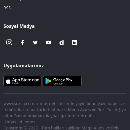
RSS
Sosyal Medya
Uygulamalarımız
www.sozcu.com.tr internet sitesinde yayınlanan yazı, haber ve
fotoğrafların her türlü telif hakkı Mega Ajans ve Rek. Tic. A.Ş'ye
aittir. İzin alınmadan, kaynak gösterilerek dahi
iktibas edilemez.
Copyright © 2023 - Tüm hakları saklıdır. Mega Ajans ve Rek.