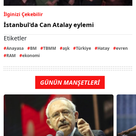
İlginizi Çekebilir
İstanbul'da Can Atalay eylemi
Etiketler
Anayasa
BM
TBMM
aşk
Türkiye
Hatay
evren
RAM
ekonomi
GÜNÜN MANŞETLERİ