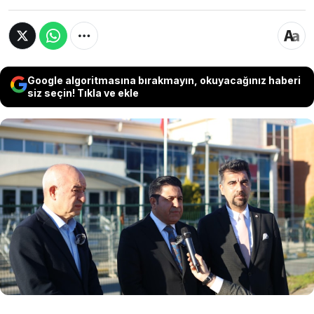
Google algoritmasına bırakmayın, okuyacağınız haberi
siz seçin! Tıkla ve ekle
Silivri Cezaevi’nde tutuklu bulunan TİP Hatay
Milletvekili Can Atalay’ı ziyaret eden Saadet
Partisi Grup Başkanvekili Bülent Kaya, "Umut
ediyoruz ki bu süreç bir an önce olumlu bir
şekilde sona ersin ve Türkiye'nin bir hukuk
devletine doğru gittiği bir sürecin başlangıcı
olsun" dedi.