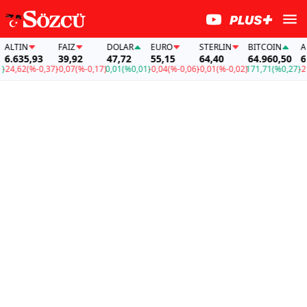
TIN
FAİZ
DOLAR
EURO
STERLIN
BITCOIN
ALTI
635,93
39,92
47,72
55,15
64,40
64.960,50
6.63
,62
(%-0,37)
-0,07
(%-0,17)
0,01
(%0,01)
-0,04
(%-0,06)
-0,01
(%-0,02)
171,71
(%0,27)
-24,62