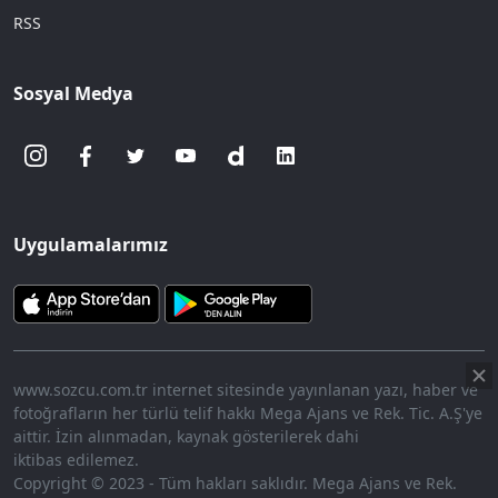
RSS
Sosyal Medya
Uygulamalarımız
www.sozcu.com.tr internet sitesinde yayınlanan yazı, haber ve
fotoğrafların her türlü telif hakkı Mega Ajans ve Rek. Tic. A.Ş'ye
aittir. İzin alınmadan, kaynak gösterilerek dahi
iktibas edilemez.
Copyright © 2023 - Tüm hakları saklıdır. Mega Ajans ve Rek.