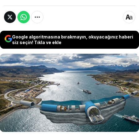
Google algoritmasına bırakmayın, okuyacağınız haberi
siz seçin! Tıkla ve ekle
Şili’nin kalkınma planına dahil edilen ve maliyet
tahmini 500 milyon dolara düşen Macellan
Boğazı'ndaki 3,7 kilometrelik su altı tünel
projesinin, feribot bağımlılığını sonlandırmayı
hedeflediği bildirildi. Henüz anlaşma
aşamasına geçilmedi.