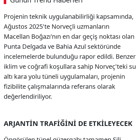
00:02
/ 09:08
Projenin teknik uygulanabilirliği kapsamında,
Sesi Aç
Ağustos 2025'te Norveçli uzmanların
Macellan Boğazı'nın en dar geçiş noktası olan
Punta Delgada ve Bahia Azul sektöründe
incelemelerde bulunduğu rapor edildi. Benzer
iklim ve coğrafi koşullara sahip Norveç'teki su
altı kara yolu tüneli uygulamaları, projenin
fizibilite çalışmalarında referans olarak
değerlendiriliyor.
ARJANTİN TRAFİĞİNİ DE ETKİLEYECEK
Öngörülen tünel güzergahı tamamen Şili