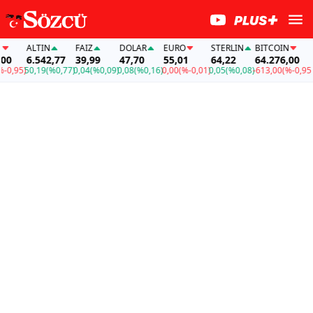
ALTIN
FAİZ
DOLAR
EURO
STERLIN
BITCOIN
AL
6.542,77
39,99
47,70
55,01
64,22
64.276,00
6.
,95)
50,19
(%0,77)
0,04
(%0,09)
0,08
(%0,16)
0,00
(%-0,01)
0,05
(%0,08)
-613,00
(%-0,95)
50