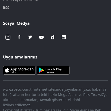
RSS
Sosyal Medya
Uygulamalarımız
www.sozcu.com.tr internet sitesinde yayınlanan yazı, haber ve
fotoğrafların her türlü telif hakkı Mega Ajans ve Rek. Tic. A.Ş'ye
aittir. İzin alınmadan, kaynak gösterilerek dahi
iktibas edilemez.
Copyright © 2023 - Tüm hakları saklıdır. Mega Ajans ve Rek.