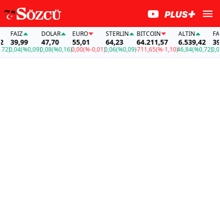
AİZ
DOLAR
EURO
STERLIN
BITCOIN
ALTIN
FAİZ
9,99
47,70
55,01
64,23
64.211,57
6.539,42
39,99
04
(%0,09)
0,08
(%0,16)
0,00
(%-0,01)
0,06
(%0,09)
-711,65
(%-1,10)
46,84
(%0,72)
0,04
(%0,