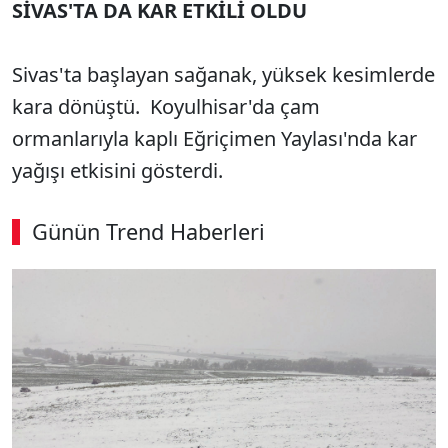
SİVAS'TA DA KAR ETKİLİ OLDU
Sivas'ta başlayan sağanak, yüksek kesimlerde
kara dönüştü. Koyulhisar'da çam
ormanlarıyla kaplı Eğriçimen Yaylası'nda kar
yağışı etkisini gösterdi.
Günün Trend Haberleri
00:03
/ 09:08
Sesi Aç