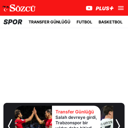
SPOR
TRANSFER GÜNLÜĞÜ
FUTBOL
BASKETBOL
lüğü
Transfer Günlüğü
Salah devreye girdi,
erle
Trabzonspor bir