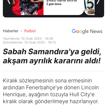
yıldızı daha bitirdi
2 gün önce
Haberler
-
Futbol
Yayınlanma :
10 Ocak 2025 - 16:08
Güncellenme :
10 Ocak 2025 - 16:13
Sabah Samandıra'ya geldi,
akşam ayrılık kararını aldı!
Kiralık sözleşmesinin sona ermesinin
ardından Fenerbahçe'ye dönen Lincoln
Henrique, ayağının tozuyla Hull City'e
kiralık olarak gönderilmeye hazırlanıyor.