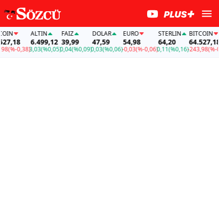
IN
ALTIN
FAİZ
DOLAR
EURO
STERLIN
BITCOIN
7,18
6.499,12
39,99
47,59
54,98
64,20
64.527,18
8
(%-0,38)
3,03
(%0,05)
0,04
(%0,09)
0,03
(%0,06)
-0,03
(%-0,06)
0,11
(%0,16)
-243,98
(%-0,3