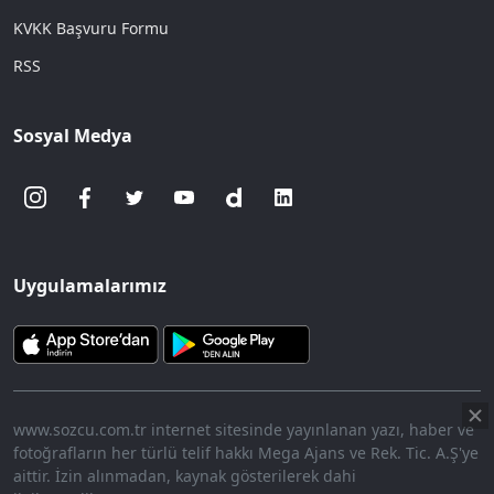
KVKK Başvuru Formu
RSS
Sosyal Medya
Uygulamalarımız
www.sozcu.com.tr internet sitesinde yayınlanan yazı, haber ve
fotoğrafların her türlü telif hakkı Mega Ajans ve Rek. Tic. A.Ş'ye
aittir. İzin alınmadan, kaynak gösterilerek dahi