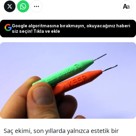
Google algoritmasına bırakmayın, okuyacağınız haberi
siz seçin! Tıkla ve ekle
Saç ekiminde artan talep, doğal görünüm
tartışmalarını da beraberinde getirdi.
Uzmanlara göre operasyonun başarısında
kullanılan teknik kadar, sürecin kim
tarafından ve nasıl yürütüldüğü belirleyici
oluyor.
Saç ekimi, son yıllarda yalnızca estetik bir