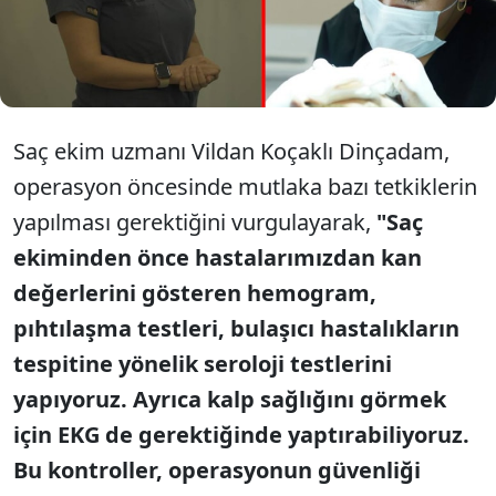
ve sonra hangi noktalara dikkat edilmeli? Saç ekim
uzmanı Vildan Koçaklı Dinçadam sürece dair dikkat
çeken açıklamalarda bulundu.
Saç ekim uzmanı Vildan Koçaklı Dinçadam,
operasyon öncesinde mutlaka bazı tetkiklerin
yapılması gerektiğini vurgulayarak,
"Saç
ekiminden önce hastalarımızdan kan
değerlerini gösteren hemogram,
pıhtılaşma testleri, bulaşıcı hastalıkların
tespitine yönelik seroloji testlerini
yapıyoruz. Ayrıca kalp sağlığını görmek
için EKG de gerektiğinde yaptırabiliyoruz.
Bu kontroller, operasyonun güvenliği