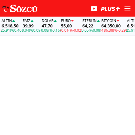
TIN
FAİZ
DOLAR
EURO
STERLIN
BITCOIN
ALTIN
518,50
39,99
47,70
55,00
64,22
64.350,00
6.518,
,91
(%0,40)
0,04
(%0,09)
0,08
(%0,16)
-0,01
(%-0,02)
0,05
(%0,08)
-186,38
(%-0,29)
25,91
(%