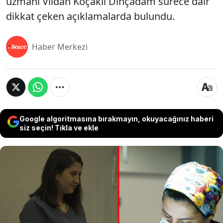
uzmanı Vildan Koçaklı Dinçadam sürece dair
dikkat çeken açıklamalarda bulundu.
Haber Merkezi
Google algoritmasına bırakmayın, okuyacağınız haberi
siz seçin! Tıkla ve ekle
Türkiye, son yıllarda saç ekimi ve estetik
operasyonlarda dünyanın önde gelen
merkezlerinden biri haline geldi. Özellikle Avrupa,
Orta Doğu ve Amerika’dan gelen binlerce kişi, doğal
ve kalıcı sonuçlar için Türkiye’yi tercih ediyor. Peki
saç ekimi süreci nasıl ilerliyor? Operasyondan önce