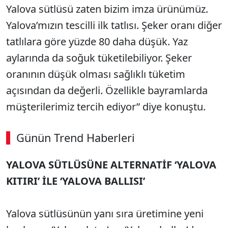
Yalova sütlüsü zaten bizim imza ürünümüz.
Yalova’mızın tescilli ilk tatlısı. Şeker oranı diğer
tatlılara göre yüzde 80 daha düşük. Yaz
aylarında da soğuk tüketilebiliyor. Şeker
oranının düşük olması sağlıklı tüketim
açısından da değerli. Özellikle bayramlarda
müşterilerimiz tercih ediyor” diye konuştu.
Günün Trend Haberleri
00:02
/ 08:43
YALOVA SÜTLÜSÜNE ALTERNATİF ‘YALOVA
Sesi Aç
KITIRI’ İLE ‘YALOVA BALLISI’
Yalova sütlüsünün yanı sıra üretimine yeni