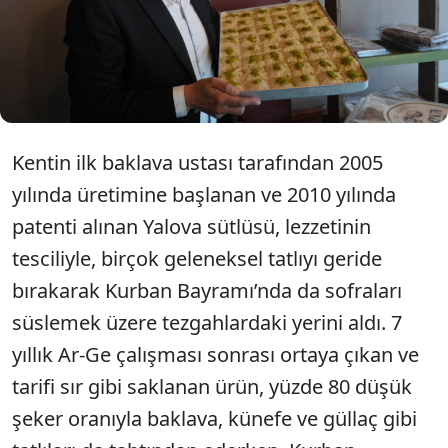
öncelikli tercihi olan Yalova sütlüsünün üretimi,
gelen talep üzerine Kurban Bayramı öncesinde
artırılırken, üretici Bahattin Battal, “Şeker oranı diğer
tatlılara göre yüzde 80 daha düşük. Özellikle
bayramlarda müşterilerimiz tercih ediyor.
Kentin ilk baklava ustası tarafından 2005
yılında üretimine başlanan ve 2010 yılında
patenti alınan Yalova sütlüsü, lezzetinin
tesciliyle, birçok geleneksel tatlıyı geride
bırakarak Kurban Bayramı’nda da sofraları
süslemek üzere tezgahlardaki yerini aldı. 7
yıllık Ar-Ge çalışması sonrası ortaya çıkan ve
tarifi sır gibi saklanan ürün, yüzde 80 düşük
şeker oranıyla baklava, künefe ve güllaç gibi