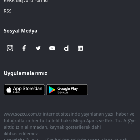
KVKK Başvuru Formu
RSS
Sosyal Medya
Uygulamalarımız
www.sozcu.com.tr internet sitesinde yayınlanan yazı, haber ve
fotoğrafların her türlü telif hakkı Mega Ajans ve Rek. Tic. A.Ş'ye
aittir. İzin alınmadan, kaynak gösterilerek dahi
iktibas edilemez.