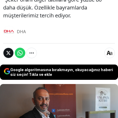
daha düşük. Özellikle bayramlarda
müşterilerimiz tercih ediyor.
DHA
Google algoritmasına bırakmayın, okuyacağınız haberi
siz seçin! Tıkla ve ekle
Yalova'da 21 yıl önce üretilmeye başlanan ‘Yalova
sütlüsü’, lezzetinin tesciliyle, birçok geleneksel tatlıyı
geride bırakırken, hafif tadıyla, ağır yemeklerle
bezenen bayram sofralarında da yer etmeye başladı.
Hafif bir tatlıyla sofradan kalkmak isteyenlerin