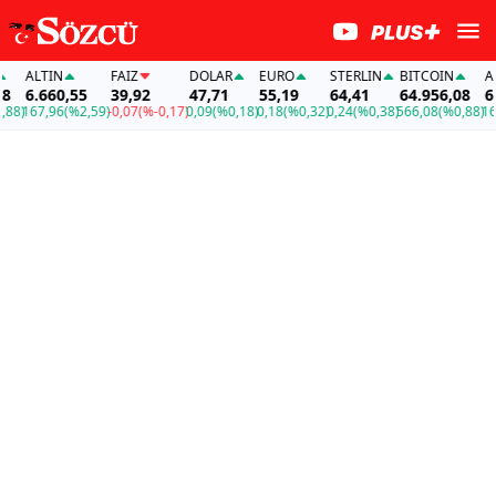
ALTIN
FAİZ
DOLAR
EURO
STERLIN
BITCOIN
ALTIN
6.660,55
39,92
47,71
55,19
64,41
64.956,08
6.66
167,96
(%2,59)
-0,07
(%-0,17)
0,09
(%0,18)
0,18
(%0,32)
0,24
(%0,38)
566,08
(%0,88)
167,9