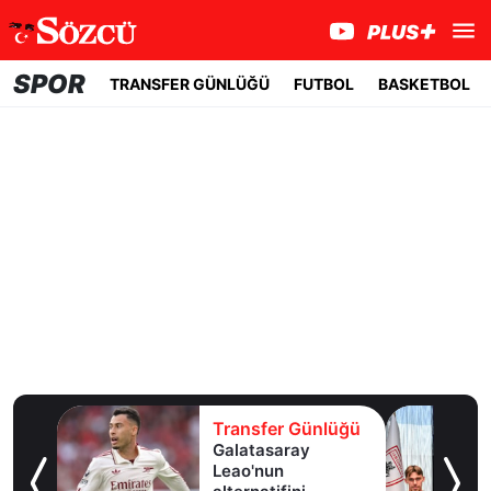
SPOR
TRANSFER GÜNLÜĞÜ
FUTBOL
BASKETBOL
lüğü
Transfer Günlüğü
ldız
Galatasaray
lık
Leao'nun