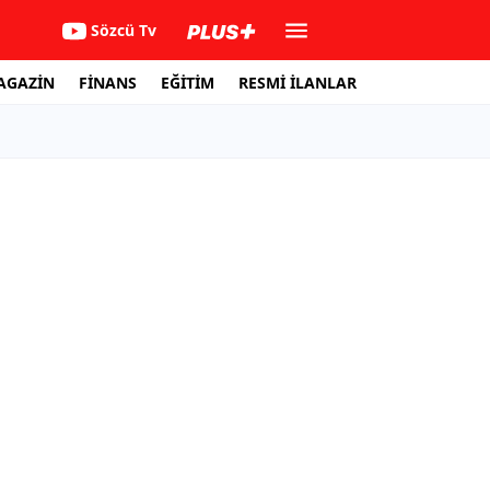
Sözcü Tv
AGAZİN
FİNANS
EĞİTİM
RESMİ İLANLAR