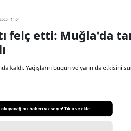
2025 - 14:04
 felç etti: Muğla'da ta
dı
nda kaldı. Yağışların bugün ve yarın da etkisini sür
okuyacağınız haberi siz seçin! Tıkla ve ekle