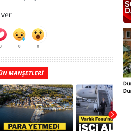
 ver
ÜN MANŞETLERİ
Dün
Dü