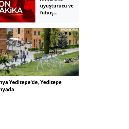
uyuşturucu ve
fuhuş
operasyonu:
Gözaltılar var
ya Yeditepe'de, Yeditepe
nyada