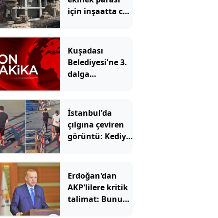
için inşaatta can
verdi
Kuşadası
Belediyesi'ne 3.
dalga
operasyon: 15
gözaltı
İstanbul'da
çılgına çeviren
görüntü: Kediyi
tekmeleyip
denize attı!
Erdoğan'dan
AKP'lilere kritik
talimat: Bunu
iyi anlatın