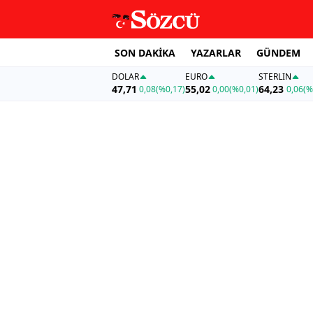
SON DAKİKA
YAZARLAR
GÜNDEM
DOLAR
EURO
STERLIN
47,71
55,02
64,23
0,08
(%0,17)
0,00
(%0,01)
0,06
(%