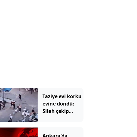
Taziye evi korku
evine döndü:
Silah çekip
kovaladı
Ankara'da