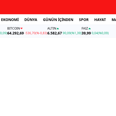
EKONOMİ
DÜNYA
GÜNÜN İÇİNDEN
SPOR
HAYAT
M
BITCOIN
ALTIN
FAİZ
64.292,69
6.582,67
39,99
0,09)
-536,70
(%-0,83)
90,09
(%1,39)
0,04
(%0,09)