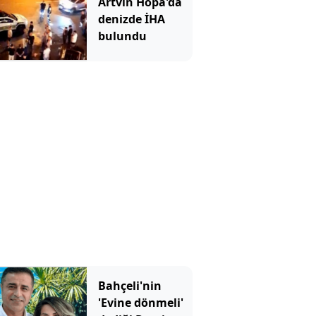
Artvin Hopa'da
denizde İHA
bulundu
Bahçeli'nin
'Evine dönmeli'