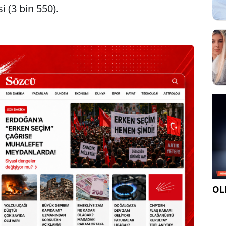
i (3 bin 550).
OLE