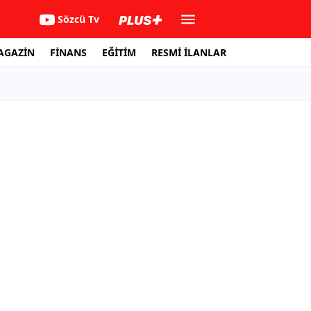
Sözcü Tv
AGAZİN
FİNANS
EĞİTİM
RESMİ İLANLAR