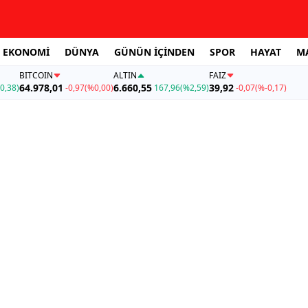
EKONOMİ
DÜNYA
GÜNÜN İÇİNDEN
SPOR
HAYAT
M
BITCOIN
ALTIN
FAİZ
64.978,01
6.660,55
39,92
0,38)
-0,97
(%0,00)
167,96
(%2,59)
-0,07
(%-0,17)