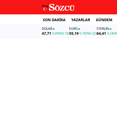
SON DAKİKA
YAZARLAR
GÜNDEM
DOLAR
EURO
STERLIN
47,71
55,19
64,41
0,09
(%0,18)
0,18
(%0,32)
0,24
(%