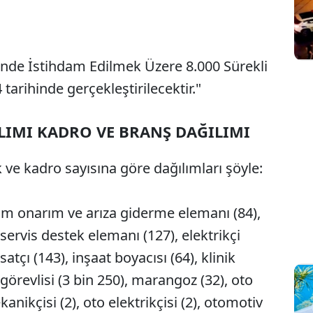
rinde İstihdam Edilmek Üzere 8.000 Sürekli
 tarihinde gerçekleştirilecektir."
ALIMI KADRO VE BRANŞ DAĞILIMI
k ve kadro sayısına göre dağılımları şöyle:
ım onarım ve arıza giderme elemanı (84),
servis destek elemanı (127), elektrikçi
satçı (143), inşaat boyacısı (64), klinik
görevlisi (3 bin 250), marangoz (32), oto
ikçisi (2), oto elektrikçisi (2), otomotiv