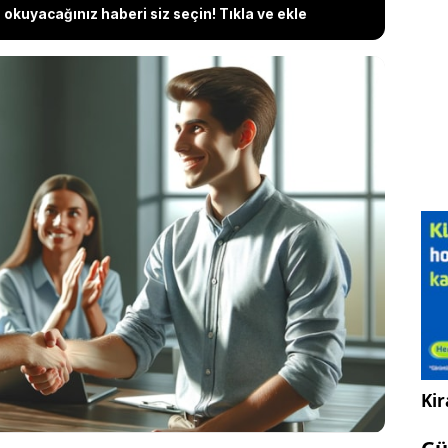
okuyacağınız haberi siz seçin! Tıkla ve ekle
 çekimi için tarih geçtiğimiz haftalarda açıklandı.
in işçi alımı yapılacak olan kura çekimi, 27 bin kişilik
inin devam etmesi nedeniyle ertelenmişti. Sağlık
mi 3 Nisan Çarşamba günü ve 4 Nisan Perşembe
gerçekleştirilecek, sonuçlar
ov.tr internet adresinde ilan edilecek.
Kir