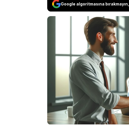
Google algoritmasına bırakmayın, 
Sağlık Bakanlığı kura
İŞKUR aracılığıyla 8 b
personel alımı sürec
Bakanlığı kura çeki
günü 2024 tarihinde 
https://yhgm.saglik.g