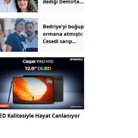
dediği Demirtaş
için Erdoğan'ın
yardımcısından
şaşırtan sözler
Bedriye'yi boğup
ormana atmıştı:
Cesedi sarıp
kayınvalidesiyle
bir saat sohbet
etmiş
D Kalitesiyle Hayat Canlanıyor