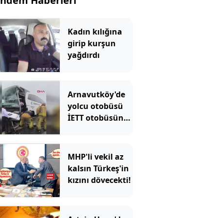
ndem Haberleri
Kadın kılığına
girip kurşun
yağdırdı
Arnavutköy'de
yolcu otobüsü
İETT otobüsüne
çarptı: Ekipler
olay yerinde
MHP'li vekil az
kalsın Türkeş'in
kızını dövecekti!