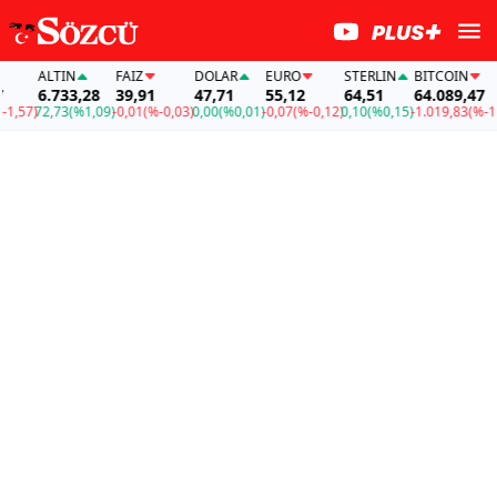
ALTIN
FAİZ
DOLAR
EURO
STERLIN
BITCOIN
6.733,28
39,91
47,71
55,12
64,51
64.089,47
,57)
72,73
(%1,09)
-0,01
(%-0,03)
0,00
(%0,01)
-0,07
(%-0,12)
0,10
(%0,15)
-1.019,83
(%-1,5