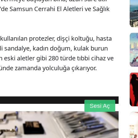
e Samsun Cerrahi El Aletleri ve Sağlık
lanılan protezler, dişçi koltuğu, hasta
li sandalye, kadın doğum, kulak burun
 eski aletler gibi 280 türde tıbbi cihaz ve
öründe zamanda yolculuğa çıkarıyor.
720p
Sesi Aç