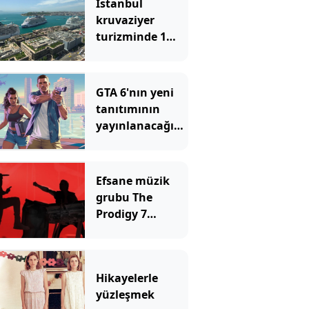
İstanbul
kruvaziyer
turizminde 1
milyon yolcu
hedefine
ilerliyor
GTA 6'nın yeni
tanıtımının
yayınlanacağı
platformu
duyan herkes
şaşıyor
Efsane müzik
grubu The
Prodigy 7
Ağustos’ta
İstanbul’da
Hikayelerle
yüzleşmek