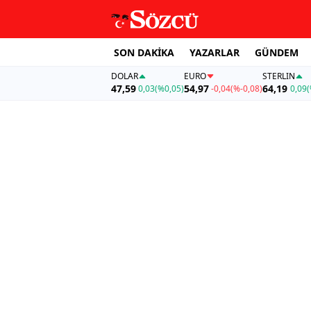
SON DAKİKA
YAZARLAR
GÜNDEM
DOLAR
EURO
STERLIN
47,59
54,97
64,19
0,03
(%0,05)
-0,04
(%-0,08)
0,09
(