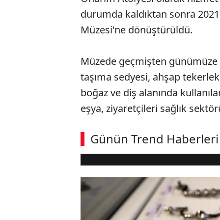
durumda kaldıktan sonra 2021'd
Müzesi'ne dönüştürüldü.
Müzede geçmişten günümüze kul
taşıma sedyesi, ahşap tekerlek
boğaz ve diş alanında kullanılan
eşya, ziyaretçileri sağlık sekt
Günün Trend Haberleri
Loaded
:
Sesi
5.46%
Aç