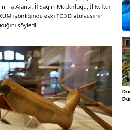
ınma Ajansı, İl Sağlık Müdürlüğü, İl Kültür
ÜM işbirliğinde eski TCDD atölyesinin
dığını söyledi.
Dün
Dü