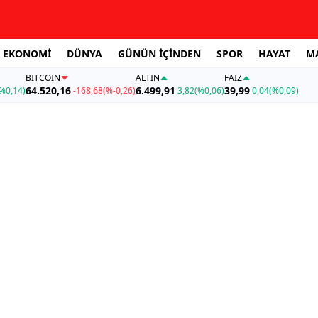
EKONOMİ
DÜNYA
GÜNÜN İÇİNDEN
SPOR
HAYAT
M
BITCOIN
ALTIN
FAİZ
64.520,16
6.499,91
39,99
%0,14)
-168,68
(%-0,26)
3,82
(%0,06)
0,04
(%0,09)