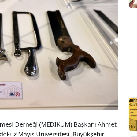
ümesi Derneği (MEDİKÜM) Başkanı Ahmet
ndokuz Mayıs Üniversitesi, Büyükşehir