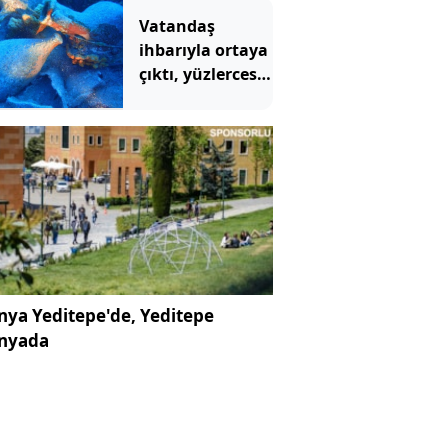
Vatandaş
ihbarıyla ortaya
çıktı, yüzlercesi
gün yüzüne
çıkarıldı
ya Yeditepe'de, Yeditepe
nyada