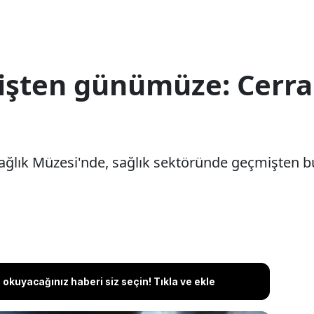
işten günümüze: Cerrah
Sağlık Müzesi'nde, sağlık sektöründe geçmişten b
okuyacağınız haberi siz seçin! Tıkla ve ekle