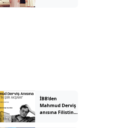
İBB’den
Mahmud Derviş
anısına Filistin
Şiir akşamı