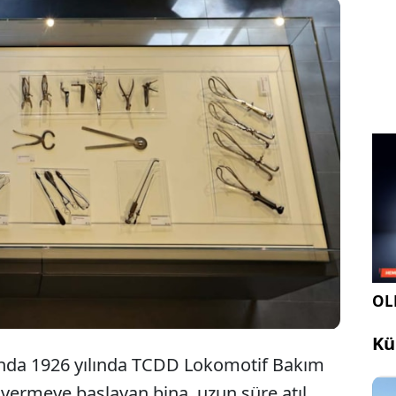
Samsun Cerrahi El Aletleri ve Sağlık Müzesi'nde,
sağlık sektöründe geçmişten bugüne kullanılan
280 türde eşya sergileniyor.
OLE
Kü
ında 1926 yılında TCDD Lokomotif Bakım
vermeye başlayan bina, uzun süre atıl