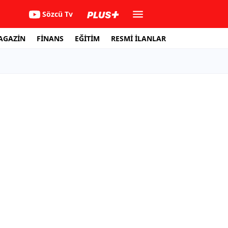
Sözcü Tv
AGAZİN
FİNANS
EĞİTİM
RESMİ İLANLAR