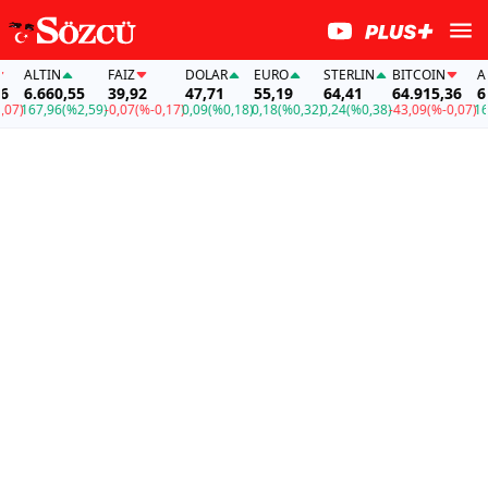
ALTIN
FAİZ
DOLAR
EURO
STERLIN
BITCOIN
ALTIN
6.660,55
39,92
47,71
55,19
64,41
64.915,36
6.66
167,96
(%2,59)
-0,07
(%-0,17)
0,09
(%0,18)
0,18
(%0,32)
0,24
(%0,38)
-43,09
(%-0,07)
167,9