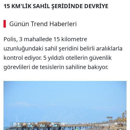
15 KM'LİK SAHİL ŞERİDİNDE DEVRİYE
Günün Trend Haberleri
00:03
/ 09:15
Polis, 3 mahallede 15 kilometre
Sesi Aç
uzunluğundaki sahil şeridini belirli aralıklarla
kontrol ediyor. 5 yıldızlı otellerin güvenlik
görevlileri de tesislerin sahiline bakıyor.