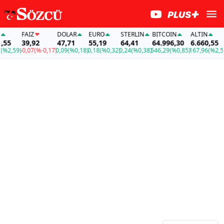
FAİZ
DOLAR
EURO
STERLIN
BITCOIN
ALTIN
55
39,92
47,71
55,19
64,41
64.996,30
6.660,55
%2,59)
-0,07
(%-0,17)
0,09
(%0,18)
0,18
(%0,32)
0,24
(%0,38)
546,29
(%0,85)
167,96
(%2,59)