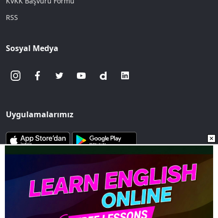
KVKK Başvuru Formu
RSS
Sosyal Medya
Uygulamalarımız
www.sozcu.com.tr internet sitesinde yayınlanan yazı, haber ve
fotoğrafların her türlü telif hakkı Mega Ajans ve Rek. Tic. A.Ş'ye
aittir. İzin alınmadan, kaynak gösterilerek dahi
iktibas edilemez.