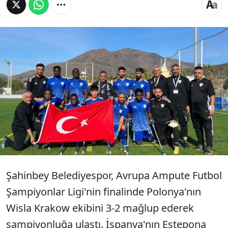
2-0 geriden gelerek Wisla Krakow'u 3-2
yenen Şahinbey Belediyespor, Avrupa
Ampute Futbol Şampiyonlar Ligi'nde
şampiyonluğu göğüsledi.
Şahinbey Belediyespor, Avrupa Ampute Futbol
Şampiyonlar Ligi'nin finalinde Polonya'nın
Wisla Krakow ekibini 3-2 mağlup ederek
şampiyonluğa ulaştı. İspanya'nın Estepona