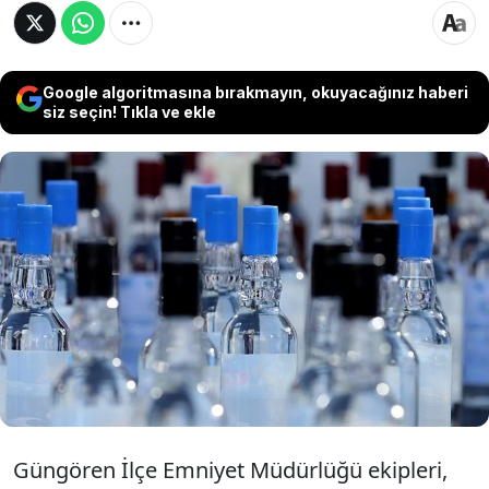
Google algoritmasına bırakmayın, okuyacağınız haberi
siz seçin! Tıkla ve ekle
Güngören İlçe Emniyet Müdürlüğü ekipleri,
Sanayi Mahallesi'nde bir kişinin araç
içerisinden sahte içki satışı yaptığı ihbarı
üzerine harekete geçti. Araçta yapılan
aramada 9 şişe sahte içki ele geçirildi. Şüpheli
gözaltına alındı.
Güngören İlçe Emniyet Müdürlüğü ekipleri,