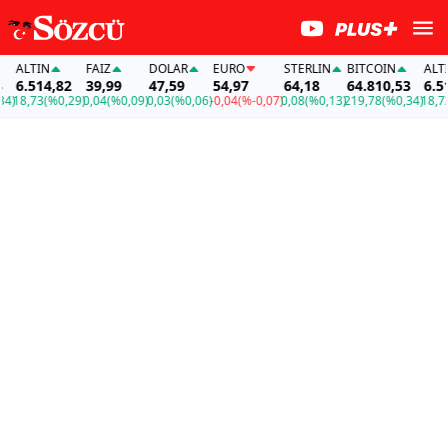
ALTIN
FAİZ
DOLAR
EURO
STERLIN
BITCOIN
ALTIN
6.514,82
39,99
47,59
54,97
64,18
64.810,53
6.514
)
18,73
(%0,29)
0,04
(%0,09)
0,03
(%0,06)
-0,04
(%-0,07)
0,08
(%0,13)
219,78
(%0,34)
18,73
(