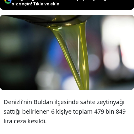
siz seçin! Tıkla ve ekle
Denizli'de sahte zeytinyağı satanlara
para cezası kesildi. Altı kişiye 479 bin
849 lira ceza uygulandı.
Denizli'nin Buldan ilçesinde sahte zeytinyağı
sattığı belirlenen 6 kişiye toplam 479 bin 849
lira ceza kesildi.