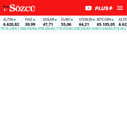
ALTIN
FAİZ
DOLAR
EURO
STERLIN
BITCOIN
ALTIN
6.620,82
39,99
47,71
55,06
64,21
65.105,05
6.620,
128,24
(%1,98)
0,04
(%0,09)
0,08
(%0,17)
0,05
(%0,09)
0,04
(%0,06)
563,64
(%0,87)
128,24
(