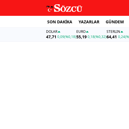
SON DAKİKA
YAZARLAR
GÜNDEM
DOLAR
EURO
STERLIN
47,71
55,19
64,41
0,09
(%0,18)
0,18
(%0,32)
0,24
(%