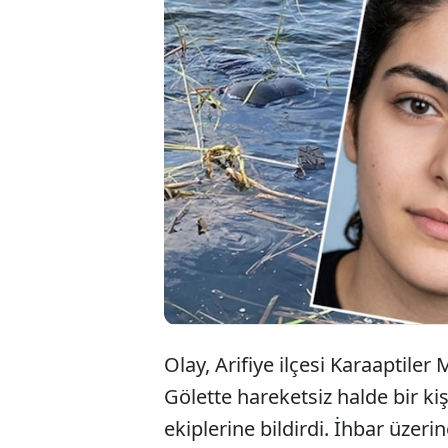
Sakarya’
cesedini
Genç ka
yaptığı 
Olay, Arifiye ilçesi Karaaptiler
Gölette hareketsiz halde bir ki
ekiplerine bildirdi. İhbar üzeri