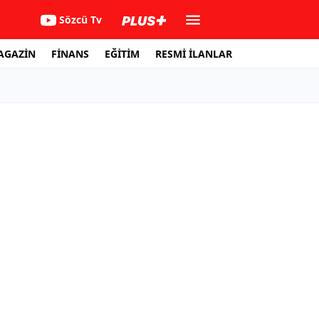
Sözcü Tv
AGAZİN
FİNANS
EĞİTİM
RESMİ İLANLAR