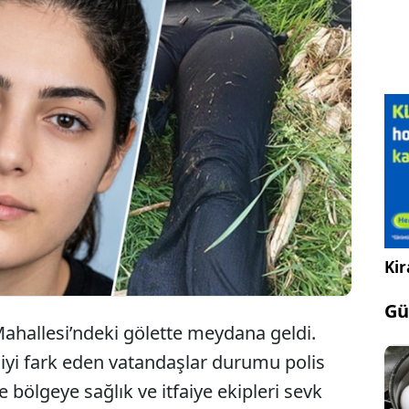
nın Arifiye ilçesinde gölette bulunan kadın
n 26 yaşındaki Rukiye G.’ye ait olduğu belirlendi.
dının annesinin bir gün önce kayıp başvurusu
öğrenildi
Kir
Gü
 Mahallesi’ndeki gölette meydana geldi.
şiyi fark eden vatandaşlar durumu polis
ne bölgeye sağlık ve itfaiye ekipleri sevk