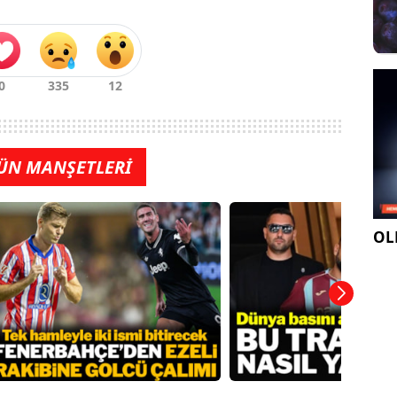
ÜN MANŞETLERİ
OLE