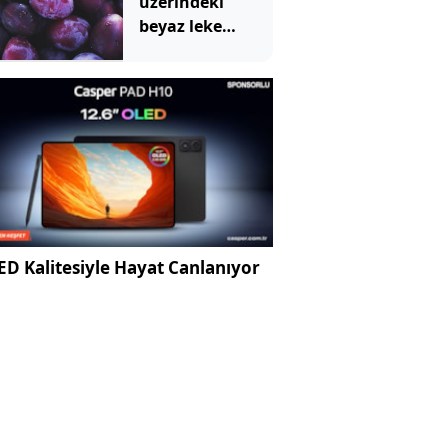
üzerindeki
beyaz leke
meğer bu
anlama
geliyormuş
D Kalitesiyle Hayat Canlanıyor