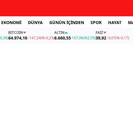
EKONOMİ
DÜNYA
GÜNÜN İÇİNDEN
SPOR
HAYAT
M
BITCOIN
ALTIN
FAİZ
64.974,10
6.660,55
39,92
0,38)
-147,24
(%-0,23)
167,96
(%2,59)
-0,07
(%-0,17)