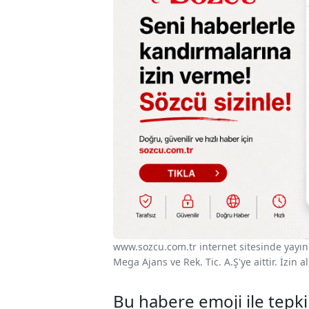
www.sozcu.com.tr internet sitesinde yayınla
Mega Ajans ve Rek. Tic. A.Ş'ye aittir. İzin
Bu habere emoji ile tepki