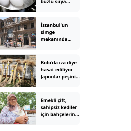
buzlu suya
batırmanın
doğru olup
olmadığı
İstanbul'un
soruldu, hepsi
simge
aynı şeyi söyledi
mekanında
tartışma
yaratan
görüntü
Bolu’da ıza diye
hasat ediliyor
Japonlar peşini
bırakmıyor
Emekli çift,
sahipsiz kediler
için bahçelerini
yuvaya
dönüştürdü