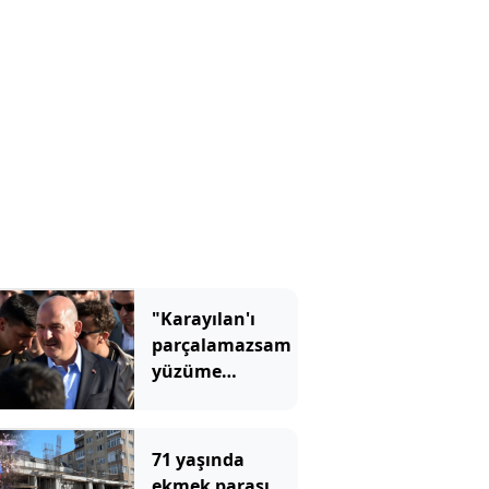
"Karayılan'ı
parçalamazsam
yüzüme
tükürün"
demişti, Çerçeve
Yasa'nın ilk
71 yaşında
imzacısı oldu
ekmek parası