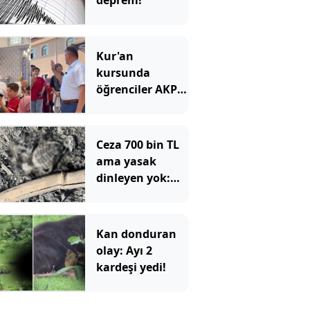
deprem!
Kur'an
kursunda
öğrenciler AKP'li
siyasetçilerin en
sevmediği grubu
istedi
Ceza 700 bin TL
ama yasak
dinleyen yok:
Yakılan ateşte
yanan caretta
yavrusu öldü
Kan donduran
olay: Ayı 2
kardeşi yedi!