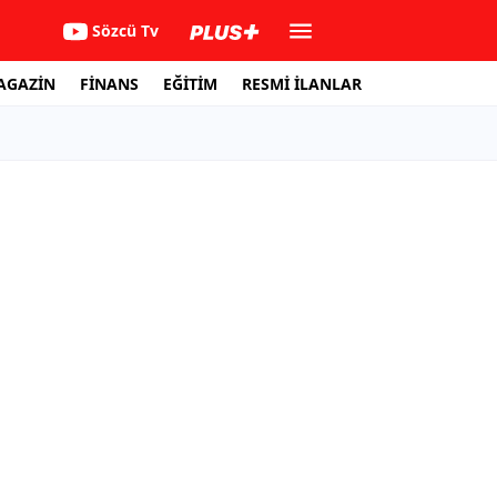
Sözcü Tv
AGAZİN
FİNANS
EĞİTİM
RESMİ İLANLAR