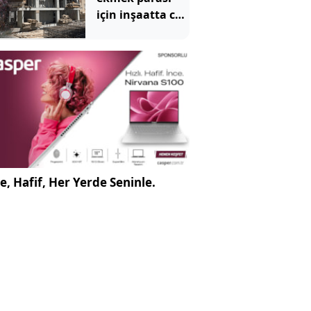
için inşaatta can
verdi
e, Hafif, Her Yerde Seninle.