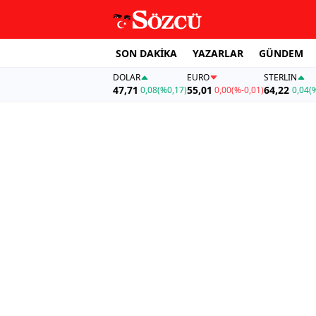
SON DAKİKA
YAZARLAR
GÜNDEM
DOLAR
EURO
STERLIN
47,71
55,01
64,22
0,08
(%0,17)
0,00
(%-0,01)
0,04
(