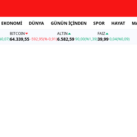
EKONOMİ
DÜNYA
GÜNÜN İÇİNDEN
SPOR
HAYAT
M
BITCOIN
ALTIN
FAİZ
64.339,55
6.582,59
39,99
%0,07)
-592,95
(%-0,91)
90,00
(%1,39)
0,04
(%0,09)