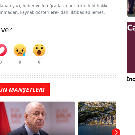
nan yazı, haber ve fotoğrafların her türlü telif hakkı
 alınmadan, kaynak gösterilerek dahi iktibas edilemez.
 ver
İnc
ÜN MANŞETLERİ