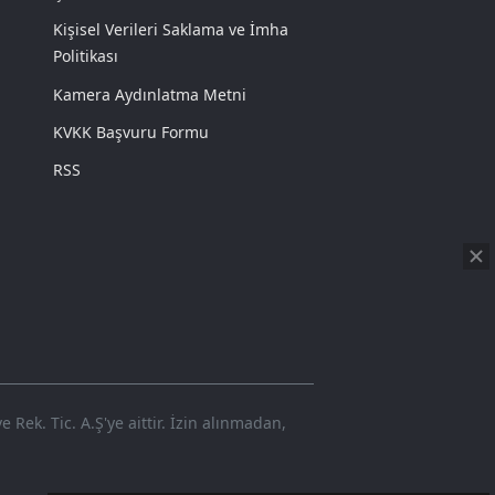
Kişisel Verileri Saklama ve İmha
Politikası
Kamera Aydınlatma Metni
KVKK Başvuru Formu
RSS
Rek. Tic. A.Ş'ye aittir. İzin alınmadan,
720p
Loaded
:
Sesi
10.67%
Aç