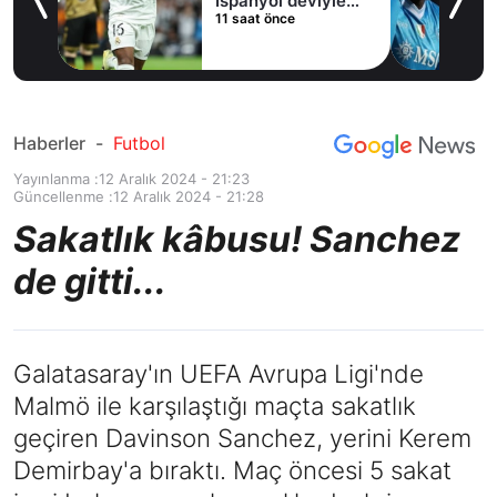
İspanyol deviyle
11 saat önce
masaya oturdu!
Haberler
-
Futbol
Yayınlanma :
12 Aralık 2024 - 21:23
Güncellenme :
12 Aralık 2024 - 21:28
Sakatlık kâbusu! Sanchez
de gitti...
Galatasaray'ın UEFA Avrupa Ligi'nde
Malmö ile karşılaştığı maçta sakatlık
geçiren Davinson Sanchez, yerini Kerem
Demirbay'a bıraktı. Maç öncesi 5 sakat