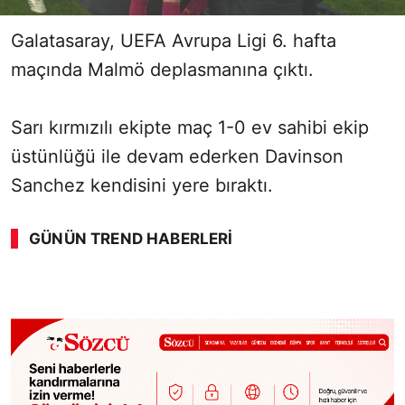
Galatasaray, UEFA Avrupa Ligi 6. hafta
maçında Malmö deplasmanına çıktı.
Sarı kırmızılı ekipte maç 1-0 ev sahibi ekip
üstünlüğü ile devam ederken
Davinson
Sanchez kendisini yere bıraktı.
GÜNÜN TREND HABERLERI
00:02
/ 08:43
Sesi Aç