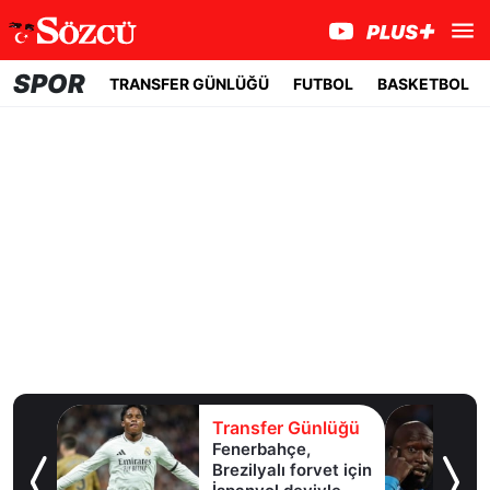
SPOR
TRANSFER GÜNLÜĞÜ
FUTBOL
BASKETBOL
lüğü
Transfer Günlüğü
l
Fenerbahçe,
Brezilyalı forvet için