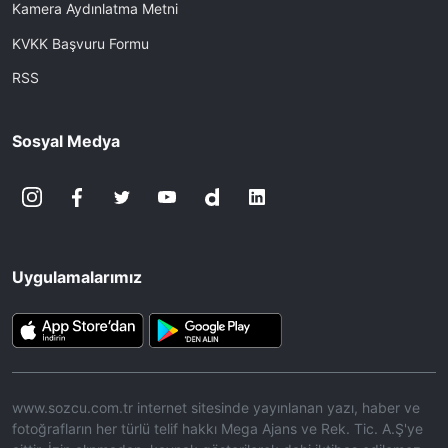
Kamera Aydınlatma Metni
KVKK Başvuru Formu
RSS
Sosyal Medya
Uygulamalarımız
www.sozcu.com.tr internet sitesinde yayınlanan yazı, haber ve
fotoğrafların her türlü telif hakkı Mega Ajans ve Rek. Tic. A.Ş'ye