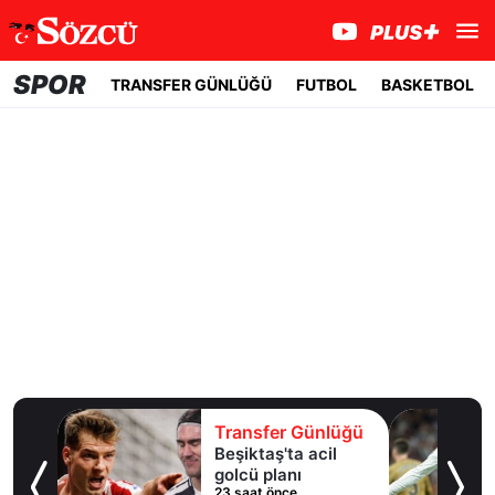
SPOR
TRANSFER GÜNLÜĞÜ
FUTBOL
BASKETBOL
lüğü
Transfer Günlüğü
 10
Beşiktaş'ta acil
an
golcü planı
23 saat önce