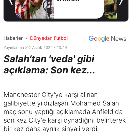
yor!
ov
Haberler
-
Dünyadan Futbol
Yayınlanma :
02 Aralık 2024 - 13:49
Salah'tan 'veda' gibi
açıklama: Son kez...
Manchester City'ye karşı alınan
galibiyette yıldızlaşan Mohamed Salah
maç sonu yaptığı açıklamada Anfield'da
son kez City'e karşı oynadığını belirterek
bir kez daha ayrılık sinyali verdi.