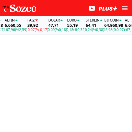
ALTIN
FAİZ
DOLAR
EURO
STERLIN
BITCOIN
ALTIN
6.660,55
39,92
47,71
55,19
64,41
64.960,98
6.660
)
167,96
(%2,59)
-0,07
(%-0,17)
0,09
(%0,18)
0,18
(%0,32)
0,24
(%0,38)
46,98
(%0,07)
167,96