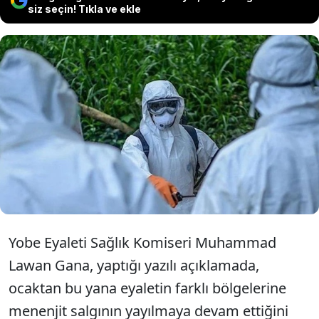
siz seçin! Tıkla ve ekle
Nijerya'nın Yobe eyaletinde
yılbaşından bu yana menenjit
salgınından hayatını kaybedenlerin
sayısı 85'e yükseldi.
Yobe Eyaleti Sağlık Komiseri Muhammad
Lawan Gana, yaptığı yazılı açıklamada,
ocaktan bu yana eyaletin farklı bölgelerine
menenjit salgının yayılmaya devam ettiğini