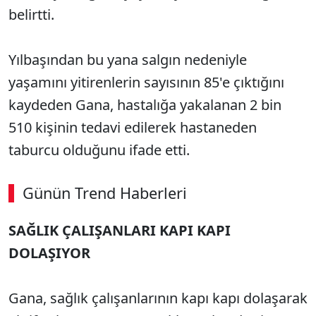
belirtti.
Yılbaşından bu yana salgın nedeniyle
yaşamını yitirenlerin sayısının 85'e çıktığını
kaydeden Gana, hastalığa yakalanan 2 bin
510 kişinin tedavi edilerek hastaneden
taburcu olduğunu ifade etti.
Günün Trend Haberleri
00:02
/ 09:08
SAĞLIK ÇALIŞANLARI KAPI KAPI
Sesi Aç
DOLAŞIYOR
Gana, sağlık çalışanlarının kapı kapı dolaşarak