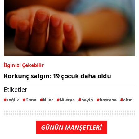
İlginizi Çekebilir
Korkunç salgın: 19 çocuk daha öldü
Etiketler
sağlık
Gana
Nijer
Nijerya
beyin
hastane
altın
GÜNÜN MANŞETLERİ