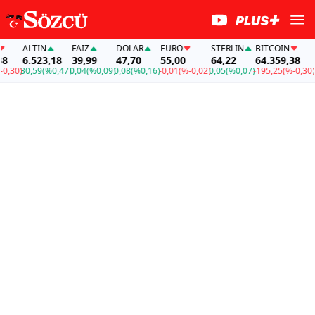
ALTIN
FAİZ
DOLAR
EURO
STERLIN
BITCOIN
ALT
6.523,18
39,99
47,70
55,00
64,22
64.359,38
6.
0)
30,59
(%0,47)
0,04
(%0,09)
0,08
(%0,16)
-0,01
(%-0,02)
0,05
(%0,07)
-195,25
(%-0,30)
30,