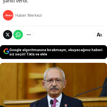
yanıtı verdi.
Haber Merkezi
Google algoritmasına bırakmayın, okuyacağınız haberi
siz seçin! Tıkla ve ekle
Kılıçdaroğlu'nun Genel Başkanlığına getirilmesiyle
CHP Sözcüsü olan Müslim Sarı, MYK toplantısının
ardından konuştu. Sarı, önümüzdeki salı günü
Kemal Kılıçdaroğlu'nun CHP Grubunda
konuşacağını açıkladı. Sarı, Özgür Özel'in de grup
toplantısında konuşmak istemesi durumunda ne