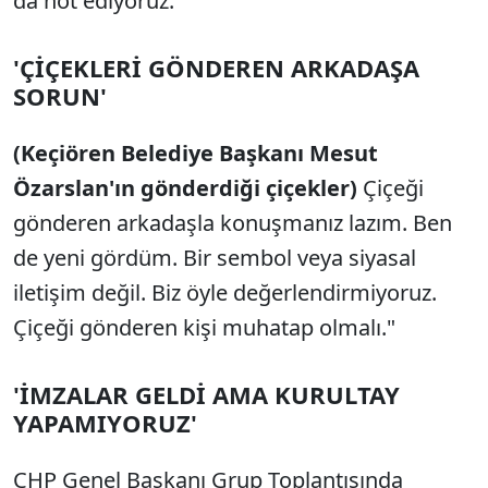
da not ediyoruz.
'ÇİÇEKLERİ GÖNDEREN ARKADAŞA
SORUN'
(Keçiören Belediye Başkanı Mesut
Özarslan'ın gönderdiği çiçekler)
Çiçeği
gönderen arkadaşla konuşmanız lazım. Ben
de yeni gördüm. Bir sembol veya siyasal
iletişim değil. Biz öyle değerlendirmiyoruz.
Çiçeği gönderen kişi muhatap olmalı."
'İMZALAR GELDİ AMA KURULTAY
YAPAMIYORUZ'
CHP Genel Başkanı Grup Toplantısında