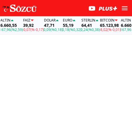
TIN
FAİZ
DOLAR
EURO
STERLIN
BITCOIN
ALTIN
660,55
39,92
47,71
55,19
64,41
65.123,98
6.660,55
,96
(%2,59)
-0,07
(%-0,17)
0,09
(%0,18)
0,18
(%0,32)
0,24
(%0,38)
-8,02
(%-0,01)
167,96
(%2