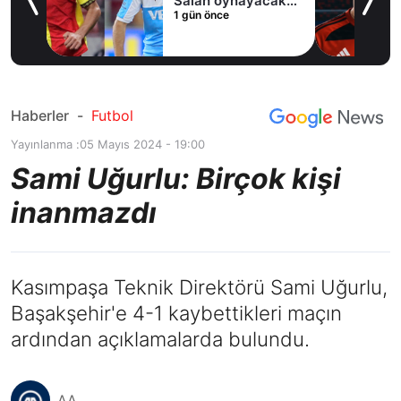
Salah oynayacak
1 gün önce
an
mı?
Haberler
-
Futbol
Yayınlanma :
05 Mayıs 2024 - 19:00
Sami Uğurlu: Birçok kişi
inanmazdı
Kasımpaşa Teknik Direktörü Sami Uğurlu,
Başakşehir'e 4-1 kaybettikleri maçın
ardından açıklamalarda bulundu.
AA