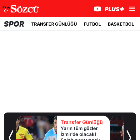
SPOR
TRANSFER GÜNLÜĞÜ
FUTBOL
BASKETBOL
lüğü
Transfer Günlüğü
Yarın tüm gözler
esi!
İzmir'de olacak!