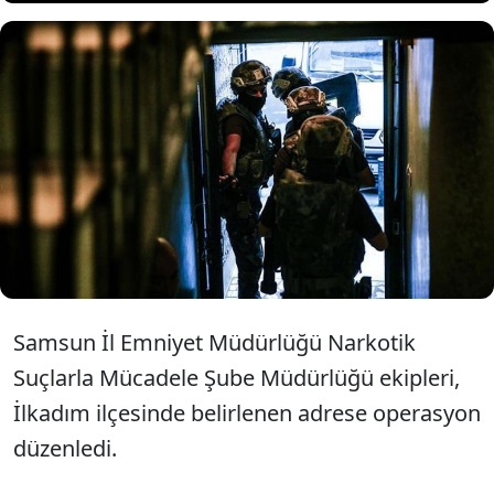
Samsun'da düzenlenen
uyuşturucu ve silah
operasyonunda 6 şahıs gözaltına
alındı.
Samsun İl Emniyet Müdürlüğü Narkotik
Suçlarla Mücadele Şube Müdürlüğü ekipleri,
İlkadım ilçesinde belirlenen adrese operasyon
düzenledi.