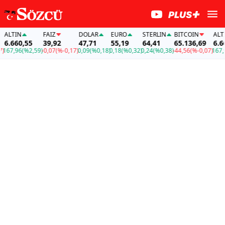
ALTIN
FAİZ
DOLAR
EURO
STERLIN
BITCOIN
ALTIN
6.660,55
39,92
47,71
55,19
64,41
65.136,69
6.660
67,96
(%2,59)
-0,07
(%-0,17)
0,09
(%0,18)
0,18
(%0,32)
0,24
(%0,38)
-44,56
(%-0,07)
167,96