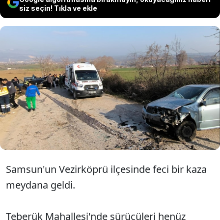
siz seçin! Tıkla ve ekle
Samsun Vezirköprü'de iki
otomobil kafa kafaya çarpıştı. Feci
kazada 10 kişi yaralandı.
Samsun'un Vezirköprü ilçesinde feci bir kaza
meydana geldi.
Teberük Mahallesi'nde sürücüleri henüz