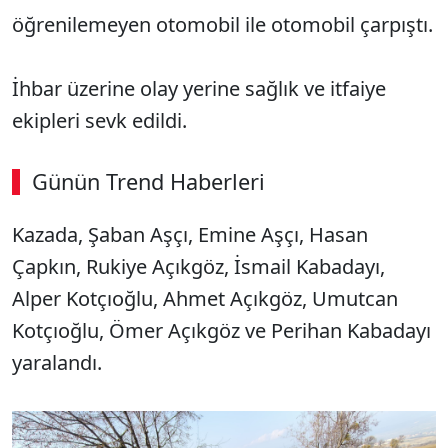
öğrenilemeyen otomobil ile otomobil çarpıştı.
İhbar üzerine olay yerine sağlık ve itfaiye
ekipleri sevk edildi.
Günün Trend Haberleri
00:02
/ 08:06
Kazada, Şaban Aşçı, Emine Aşçı, Hasan
Sesi Aç
Çapkın, Rukiye Açıkgöz, İsmail Kabadayı,
Alper Kotçıoğlu, Ahmet Açıkgöz, Umutcan
Kotçıoğlu, Ömer Açıkgöz ve Perihan Kabadayı
yaralandı.