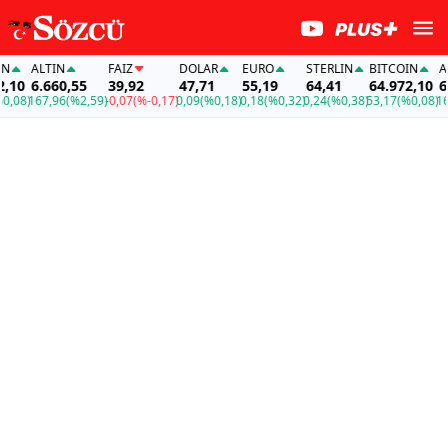
ALTIN
FAİZ
DOLAR
EURO
STERLIN
BITCOIN
ALTI
0
6.660,55
39,92
47,71
55,19
64,41
64.972,10
6.6
08)
167,96
(%2,59)
-0,07
(%-0,17)
0,09
(%0,18)
0,18
(%0,32)
0,24
(%0,38)
53,17
(%0,08)
167,