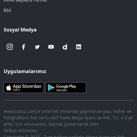
RSS
Sosyal Medya
Uygulamalarımız
www.sozcu.com.tr internet sitesinde yayınlanan yazı, haber ve
fotoğrafların her türlü telif hakkı Mega Ajans ve Rek. Tic. A.Ş'ye
aittir. İzin alınmadan, kaynak gösterilerek dahi
iktibas edilemez.
Copyright © 2023 - Tüm hakları saklıdır. Mega Ajans ve Rek.