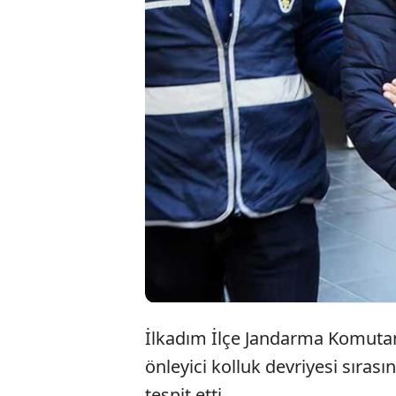
İlkadım İlçe Jandarma Komutanlı
önleyici kolluk devriyesi sırası
tespit etti.