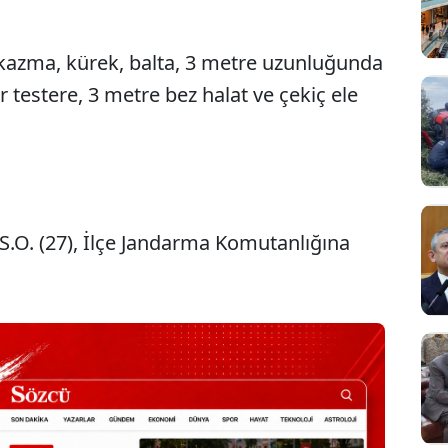
, kazma, kürek, balta, 3 metre uzunluğunda
r testere, 3 metre bez halat ve çekiç ele
 S.O. (27), İlçe Jandarma Komutanlığına
Sesi Aç