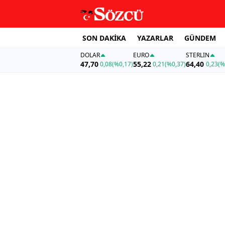
SON DAKİKA
YAZARLAR
GÜNDEM
DOLAR
EURO
STERLIN
47,70
55,22
64,40
0,08
(%0,17)
0,21
(%0,37)
0,23
(%