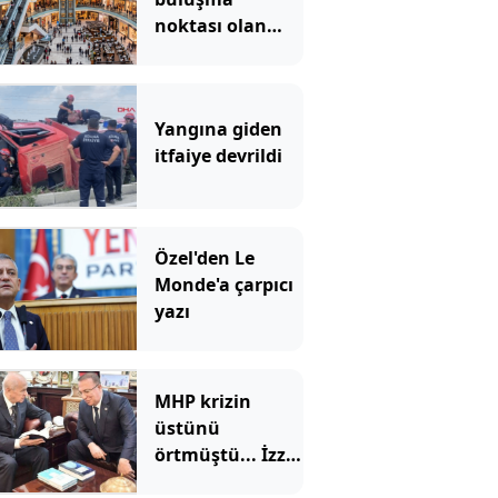
noktası olan
ünlü AVM
2027'ye kadar
kapatıldı
Yangına giden
itfaiye devrildi
Özel'den Le
Monde'a çarpıcı
yazı
MHP krizin
üstünü
örtmüştü... İzzet
Ulvi Yönter'den