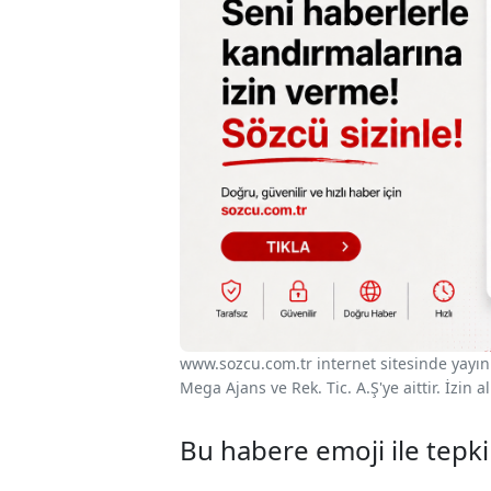
www.sozcu.com.tr internet sitesinde yayınla
Mega Ajans ve Rek. Tic. A.Ş'ye aittir. İzin
Bu habere emoji ile tepki