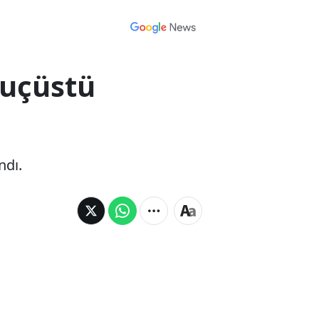
suçüstü
ndı.