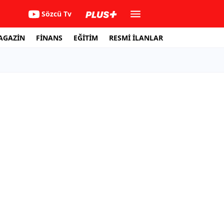
Sözcü Tv
AGAZİN
FİNANS
EĞİTİM
RESMİ İLANLAR