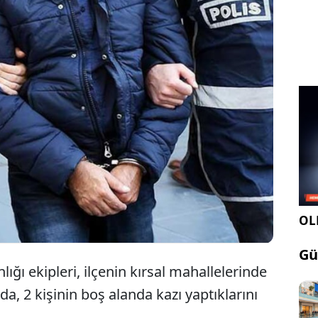
Samsun'un merkez İlkadım ilçesinde
kaçak kazı yapan 2 şüpheli suçüstü
yakalandı.
OLE
Gü
ğı ekipleri, ilçenin kırsal mahallelerinde
nda, 2 kişinin boş alanda kazı yaptıklarını