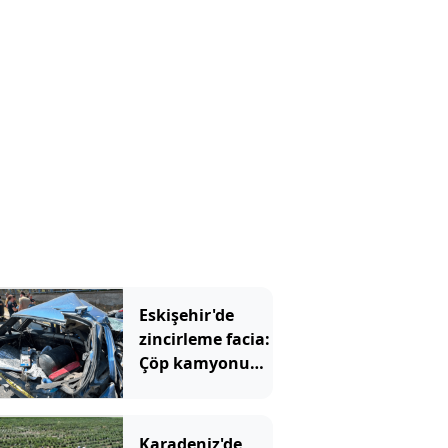
'imza' yerine
'mesaj' geldi
Eskişehir'de
zincirleme facia:
Çöp kamyonu
savurdu, TIR
önünde
metrelerce
Karadeniz'de