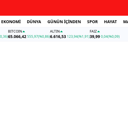
EKONOMİ
DÜNYA
GÜNÜN İÇİNDEN
SPOR
HAYAT
M
BITCOIN
ALTIN
FAİZ
65.066,42
6.616,53
39,99
0,36)
555,97
(%0,86)
123,94
(%1,91)
0,04
(%0,09)