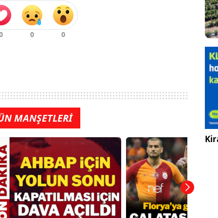
ÜN MANŞETLERİ
Kir