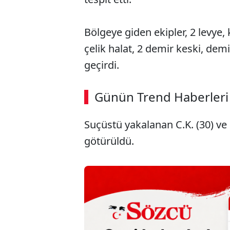
Bölgeye giden ekipler, 2 levye
çelik halat, 2 demir keski, demi
geçirdi.
ABERİ OKU
➜
Günün Trend Haberleri
00:02
/ 02:14
Suçüstü yakalanan C.K. (30) ve
götürüldü.