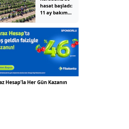
sürükledi
hasat başladı:
11 ay bakım
yapıp 1 ay
topluyorlar
az Hesap’la Her Gün Kazanın